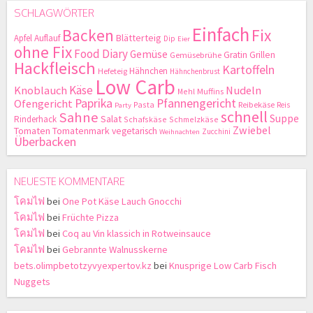
SCHLAGWÖRTER
Einfach
Backen
Fix
Blätterteig
Apfel
Auflauf
Dip
Eier
ohne Fix
Food Diary
Gemüse
Gratin
Grillen
Gemüsebrühe
Hackfleisch
Kartoffeln
Hähnchen
Hefeteig
Hähnchenbrust
Low Carb
Käse
Knoblauch
Nudeln
Mehl
Muffins
Paprika
Pfannengericht
Ofengericht
Pasta
Reibekäse
Reis
Party
schnell
Sahne
Suppe
Salat
Rinderhack
Schafskäse
Schmelzkäse
Zwiebel
Tomaten
Tomatenmark
vegetarisch
Zucchini
Weihnachten
Überbacken
NEUESTE KOMMENTARE
โคมไฟ
bei
One Pot Käse Lauch Gnocchi
โคมไฟ
bei
Früchte Pizza
โคมไฟ
bei
Coq au Vin klassich in Rotweinsauce
โคมไฟ
bei
Gebrannte Walnusskerne
bets.olimpbetotzyvyexpertov.kz
bei
Knusprige Low Carb Fisch
Nuggets