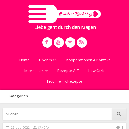
Home
Über mich
Kooperationen & Kontakt
Impressum
Rezepte A-Z
Low Carb
Fix ohne Fix Rezepte
Kategorien
27. JULI 2022
SANDRA
1