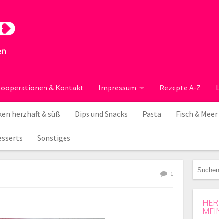
ooperationen & Kontakt
Impressum
Rezepte A-Z
en herzhaft & süß
Dips und Snacks
Pasta
Fisch & Meer
esserts
Sonstiges
1
HER
MEI