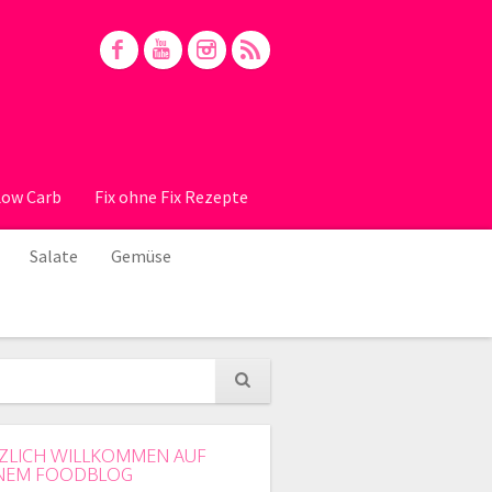
Low Carb
Fix ohne Fix Rezepte
Salate
Gemüse
ZLICH WILLKOMMEN AUF
NEM FOODBLOG