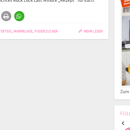
eichtes Ruck Zuck Last Minute „Rezept“ für Euch.
TERTEIG
,
MARMELADE
,
PUDERZUCKER
MEHR LESEN
Zum 
FOL