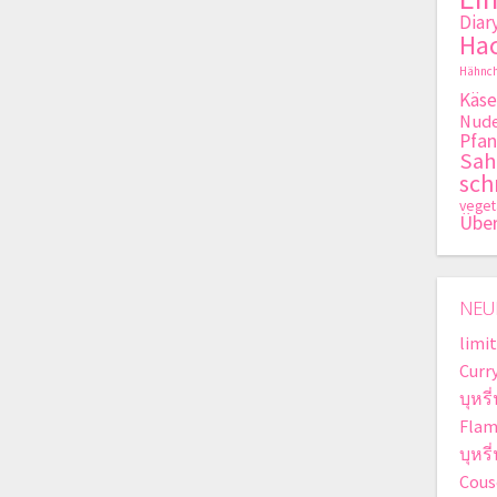
Diar
Hac
Hähnch
Käse
Nude
Pfan
Sa
sch
veget
Übe
NEU
limit
Curr
บุหรี
Flam
บุหร
Cous