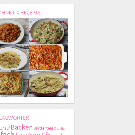
OHNE FIX REZEPTE
LAGWÖRTER
Backen
Blätterteig
Auflauf
Dip
Eier
nfach
Fix ohne Fix