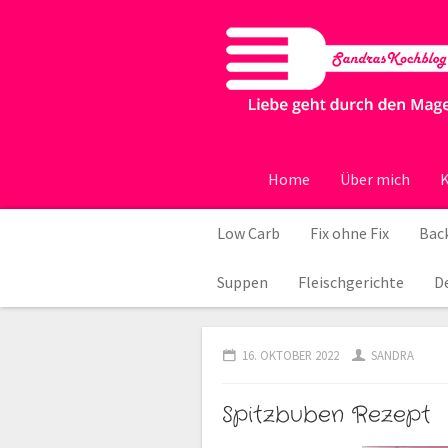
Home
Über mich
K
Low Carb
Fix ohne Fix
Back
Suppen
Fleischgerichte
D
16. OKTOBER 2022
SANDRA
Spitzbuben Rezept