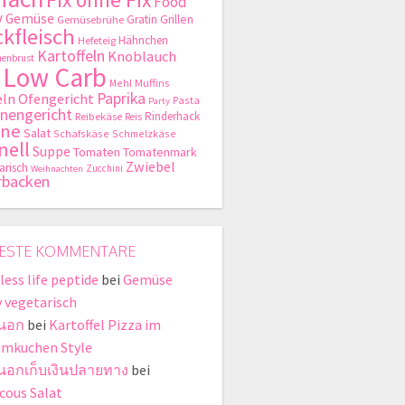
Food
y
Gemüse
Gratin
Grillen
Gemüsebrühe
kfleisch
Hähnchen
Hefeteig
Kartoffeln
Knoblauch
enbrust
Low Carb
Mehl
Muffins
Paprika
ln
Ofengericht
Pasta
Party
nengericht
Rinderhack
Reibekäse
Reis
hne
Salat
Schafskäse
Schmelzkäse
nell
Suppe
Tomaten
Tomatenmark
Zwiebel
arisch
Zucchini
Weihnachten
rbacken
ESTE KOMMENTARE
less life peptide
bei
Gemüse
y vegetarisch
่นอก
bei
Kartoffel Pizza im
mkuchen Style
ี่นอกเก็บเงินปลายทาง
bei
cous Salat