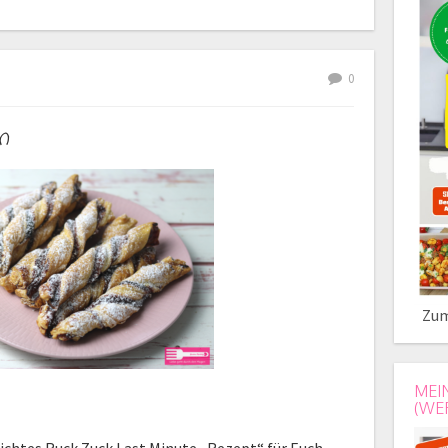
0
n
Zum
MEI
(WE