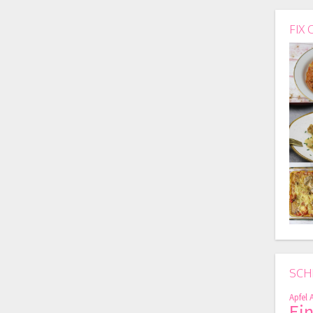
FIX 
SCH
Apfel
Ei