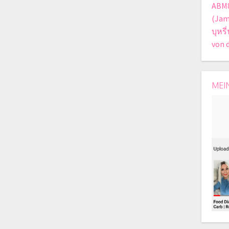
ABM
(Jam
บุหร
von 
MEI