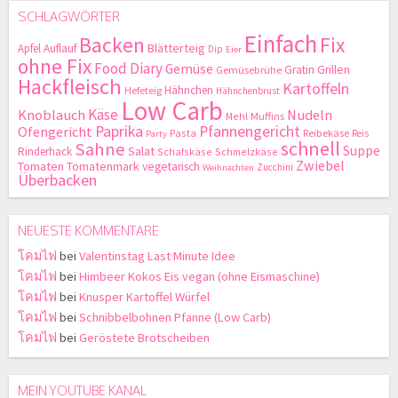
SCHLAGWÖRTER
Einfach
Backen
Fix
Blätterteig
Apfel
Auflauf
Dip
Eier
ohne Fix
Food Diary
Gemüse
Gratin
Grillen
Gemüsebrühe
Hackfleisch
Kartoffeln
Hähnchen
Hefeteig
Hähnchenbrust
Low Carb
Käse
Knoblauch
Nudeln
Mehl
Muffins
Paprika
Pfannengericht
Ofengericht
Pasta
Reibekäse
Reis
Party
schnell
Sahne
Suppe
Salat
Rinderhack
Schafskäse
Schmelzkäse
Zwiebel
Tomaten
Tomatenmark
vegetarisch
Zucchini
Weihnachten
Überbacken
NEUESTE KOMMENTARE
โคมไฟ
bei
Valentinstag Last Minute Idee
โคมไฟ
bei
Himbeer Kokos Eis vegan (ohne Eismaschine)
โคมไฟ
bei
Knusper Kartoffel Würfel
โคมไฟ
bei
Schnibbelbohnen Pfanne (Low Carb)
โคมไฟ
bei
Geröstete Brotscheiben
MEIN YOUTUBE KANAL