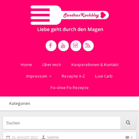
Home
Über mich
Kooperationen & Kontakt
Impressum
Rezepte A-Z
Low Carb
Fix ohne Fix Rezepte
Kategorien
25. AUGUST 2022
SANDRA
0