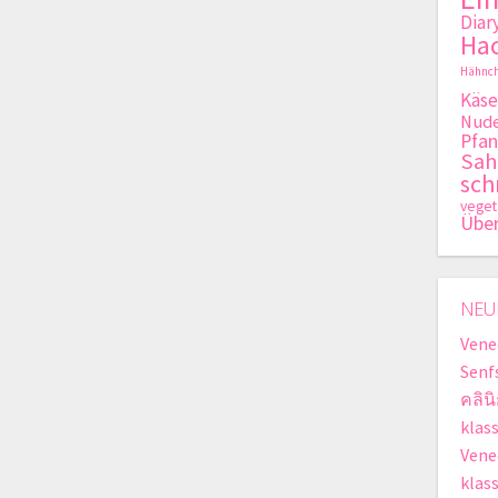
Diar
Hac
Hähnch
Käse
Nude
Pfan
Sa
sch
veget
Übe
NEU
Vene
Senf
คลิน
klas
Vene
klas