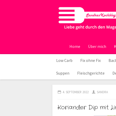
Home
Über mich
K
Low Carb
Fix ohne Fix
Back
Suppen
Fleischgerichte
D
4. SEPTEMBER 2022
SANDRA
Koriander Dip mit L