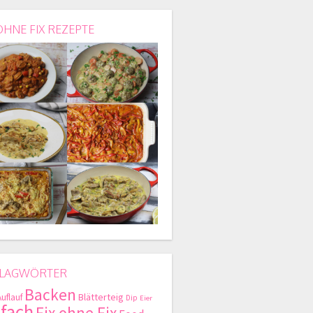
OHNE FIX REZEPTE
LAGWÖRTER
Backen
Blätterteig
Auflauf
Dip
Eier
nfach
Fix ohne Fix