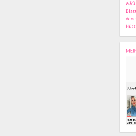
คลิน
Blät
Vene
Hütt
MEI