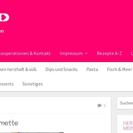
ooperationen & Kontakt
Impressum
Rezepte A-Z
en herzhaft & süß
Dips und Snacks
Pasta
Fisch & Meer
esserts
Sonstiges
2
imette
HER
MEI