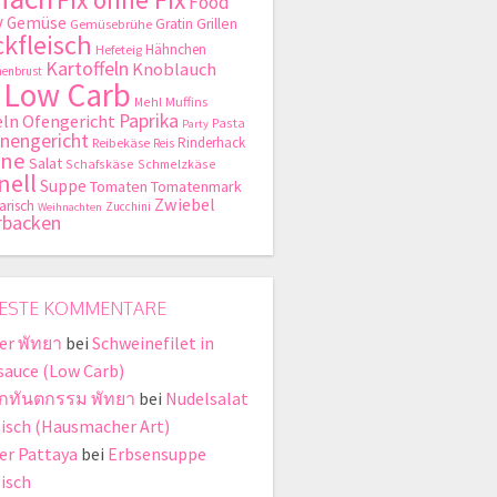
Food
y
Gemüse
Gratin
Grillen
Gemüsebrühe
kfleisch
Hähnchen
Hefeteig
Kartoffeln
Knoblauch
enbrust
Low Carb
Mehl
Muffins
Paprika
ln
Ofengericht
Pasta
Party
nengericht
Rinderhack
Reibekäse
Reis
hne
Salat
Schafskäse
Schmelzkäse
nell
Suppe
Tomaten
Tomatenmark
Zwiebel
arisch
Zucchini
Weihnachten
rbacken
ESTE KOMMENTARE
er พัทยา
bei
Schweinefilet in
sauce (Low Carb)
ิกทันตกรรม พัทยา
bei
Nudelsalat
sisch (Hausmacher Art)
er Pattaya
bei
Erbsensuppe
sisch