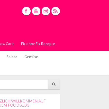
Low Carb
Fix ohne Fix Rezepte
Salate
Gemüse
ZLICH WILLKOMMEN AUF
NEM FOODBLOG