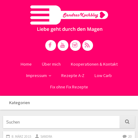
Home
Über mich
Kooperationen & Kontakt
Impressum
Rezepte A-Z
Low Carb
Fix ohne Fix Rezepte
Kategorien
8. MÄRZ 2015
SANDRA
20