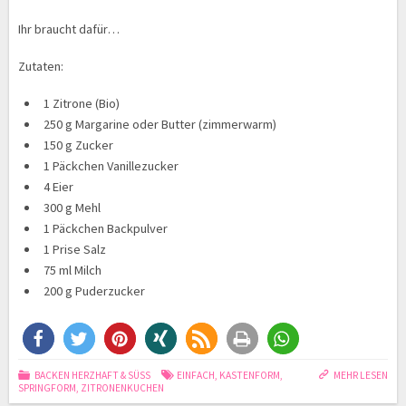
Ihr braucht dafür…
Zutaten:
1 Zitrone (Bio)
250 g Margarine oder Butter (zimmerwarm)
150 g Zucker
1 Päckchen Vanillezucker
4 Eier
300 g Mehl
1 Päckchen Backpulver
1 Prise Salz
75 ml Milch
200 g Puderzucker
BACKEN HERZHAFT & SÜSS
EINFACH
,
KASTENFORM
,
MEHR LESEN
SPRINGFORM
,
ZITRONENKUCHEN