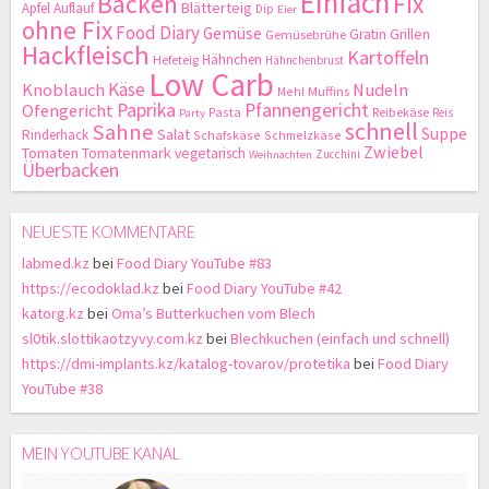
Einfach
Backen
Fix
Blätterteig
Apfel
Auflauf
Dip
Eier
ohne Fix
Food Diary
Gemüse
Gratin
Grillen
Gemüsebrühe
Hackfleisch
Kartoffeln
Hähnchen
Hefeteig
Hähnchenbrust
Low Carb
Käse
Knoblauch
Nudeln
Mehl
Muffins
Paprika
Pfannengericht
Ofengericht
Pasta
Reibekäse
Reis
Party
schnell
Sahne
Suppe
Salat
Rinderhack
Schafskäse
Schmelzkäse
Zwiebel
Tomaten
Tomatenmark
vegetarisch
Zucchini
Weihnachten
Überbacken
NEUESTE KOMMENTARE
labmed.kz
bei
Food Diary YouTube #83
https://ecodoklad.kz
bei
Food Diary YouTube #42
katorg.kz
bei
Oma’s Butterkuchen vom Blech
sl0tik.slottikaotzyvy.com.kz
bei
Blechkuchen (einfach und schnell)
https://dmi-implants.kz/katalog-tovarov/protetika
bei
Food Diary
YouTube #38
MEIN YOUTUBE KANAL