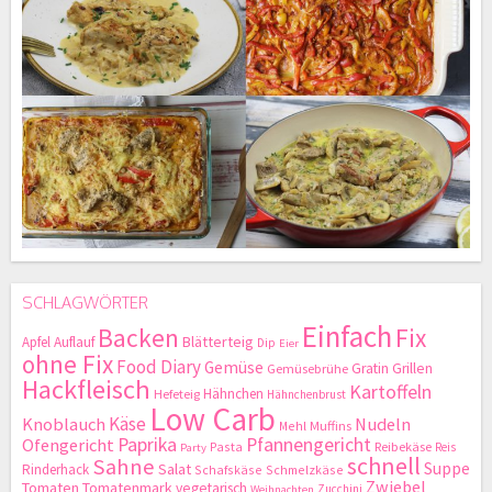
SCHLAGWÖRTER
Einfach
Backen
Fix
Blätterteig
Apfel
Auflauf
Dip
Eier
ohne Fix
Food Diary
Gemüse
Gratin
Grillen
Gemüsebrühe
Hackfleisch
Kartoffeln
Hähnchen
Hefeteig
Hähnchenbrust
Low Carb
Käse
Knoblauch
Nudeln
Mehl
Muffins
Paprika
Pfannengericht
Ofengericht
Pasta
Reibekäse
Reis
Party
schnell
Sahne
Suppe
Salat
Rinderhack
Schafskäse
Schmelzkäse
Zwiebel
Tomaten
Tomatenmark
vegetarisch
Zucchini
Weihnachten