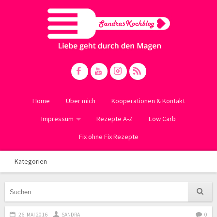
Home
Über mich
Kooperationen & Kontakt
Impressum
Rezepte A-Z
Low Carb
Fix ohne Fix Rezepte
Kategorien
26. MAI 2016
SANDRA
0