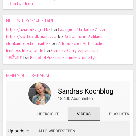
Überbacken
NEUESTE KOMMENTARE
https://aviatorkzigrat.kz
bei
Lasagne a`la Jamie Oliver
https://slottica-dl.imagaz.kz
bei
Schweine im Schlamm
slotik.infotechconsult.kz
bei
Altdeutscher Apfelkuchen
limitless life peptide
bei
Gemüse Curry vegetarisch
บุหรี่นอก
bei
Kartoffel Pizza im Flammkuchen Style
MEIN YOUTUBE KANAL