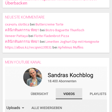
Überbacken
NEUESTE KOMMENTARE
скачать slottica
bei
Buttercreme Torte
คลินิกทันตกรรม พัทยา
bei
Bistro Baguette Thunfisch
Veneer Pattaya
bei
Flotte Fladenbrot Pizza
คลินิกทันตกรรม พัทยา
bei
Limetten Joghurt Dip mit Honignote
https://albus.kz/recqnm139531
bei
Apfelmus Muffins
MEIN YOUTUBE KANAL