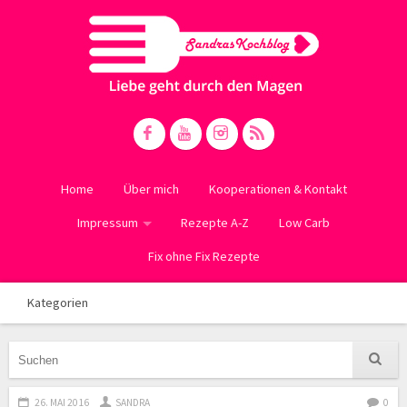
Home
Über mich
Kooperationen & Kontakt
Impressum
Rezepte A-Z
Low Carb
Fix ohne Fix Rezepte
Kategorien
26. MAI 2016
SANDRA
0