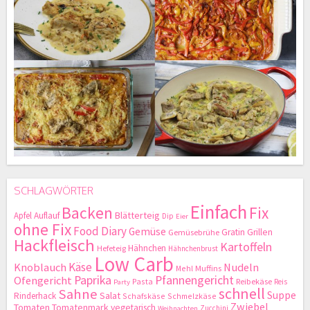
SCHLAGWÖRTER
Einfach
Backen
Fix
Blätterteig
Apfel
Auflauf
Dip
Eier
ohne Fix
Food Diary
Gemüse
Gratin
Grillen
Gemüsebrühe
Hackfleisch
Kartoffeln
Hähnchen
Hefeteig
Hähnchenbrust
Low Carb
Käse
Knoblauch
Nudeln
Mehl
Muffins
Paprika
Pfannengericht
Ofengericht
Pasta
Reibekäse
Reis
Party
schnell
Sahne
Suppe
Salat
Rinderhack
Schafskäse
Schmelzkäse
Zwiebel
Tomaten
Tomatenmark
vegetarisch
Zucchini
Weihnachten