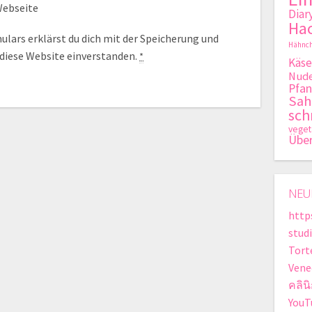
ebseite
Diar
Hac
lars erklärst du dich mit der Speicherung und
Hähnch
 diese Website einverstanden.
*
Käse
Nude
Pfan
Sa
sch
veget
Übe
NEU
http
stud
Tort
Vene
คลิน
YouT