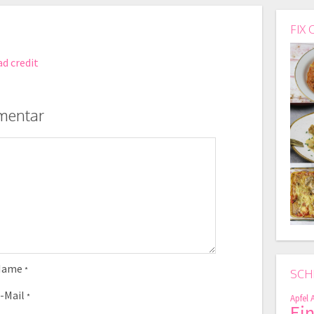
FIX 
ad credit
mentar
Name
*
SCH
-Mail
*
Apfel
Ei