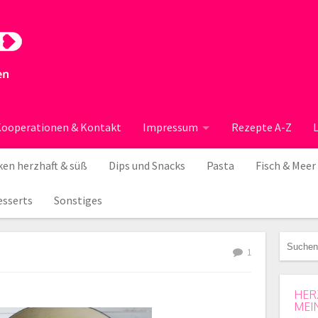
ooperationen & Kontakt
Impressum
Rezepte A-Z
en herzhaft & süß
Dips und Snacks
Pasta
Fisch & Meer
esserts
Sonstiges
1
HER
MEI