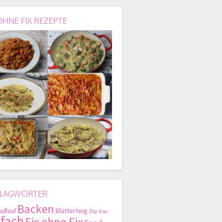
OHNE FIX REZEPTE
LAGWÖRTER
Backen
Blätterteig
Auflauf
Dip
Eier
nfach
Fix ohne Fix