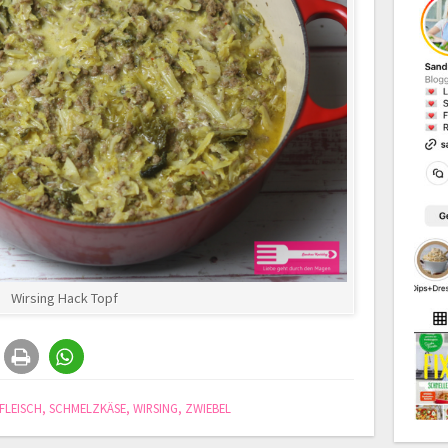
Wirsing Hack Topf
FLEISCH
,
SCHMELZKÄSE
,
WIRSING
,
ZWIEBEL