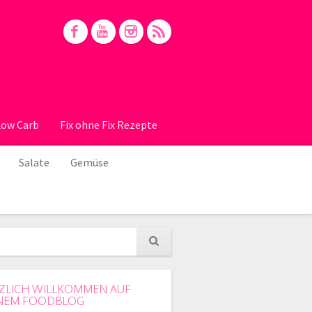
Low Carb
Fix ohne Fix Rezepte
Salate
Gemüse
ZLICH WILLKOMMEN AUF
NEM FOODBLOG