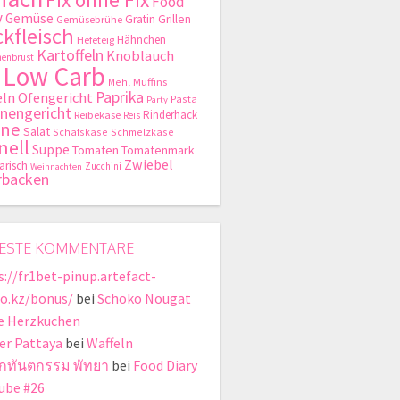
Food
y
Gemüse
Gratin
Grillen
Gemüsebrühe
kfleisch
Hähnchen
Hefeteig
Kartoffeln
Knoblauch
enbrust
Low Carb
Mehl
Muffins
Paprika
ln
Ofengericht
Pasta
Party
nengericht
Rinderhack
Reibekäse
Reis
hne
Salat
Schafskäse
Schmelzkäse
nell
Suppe
Tomaten
Tomatenmark
Zwiebel
arisch
Zucchini
Weihnachten
rbacken
ESTE KOMMENTARE
s://fr1bet-pinup.artefact-
io.kz/bonus/
bei
Schoko Nougat
e Herzkuchen
er Pattaya
bei
Waffeln
ิกทันตกรรม พัทยา
bei
Food Diary
ube #26