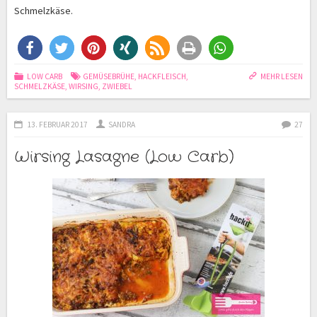
Schmelzkäse.
LOW CARB
GEMÜSEBRÜHE
,
HACKFLEISCH
,
MEHR LESEN
SCHMELZKÄSE
,
WIRSING
,
ZWIEBEL
13. FEBRUAR 2017
SANDRA
27
Wirsing Lasagne (Low Carb)