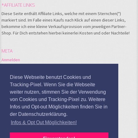
*AFFILIATE LINKS
Diese Seite enthält Affiliate Links, welche mit einem Sternchen(*)
markiert sind. Im Falle eines Kaufs nach Klick auf einen dieser Links,
bekomme ich eine kleine Verkaufsprovision vom jeweiligen Partner-
Shop. Für Dich entstehen hierbei keinerlei Kosten und oder Nachteile!
META
Anmelden
Feed der Einträge
Kommentare-Feed
Diese Webseite benutzt Cookies und
WordPress.org
Tracking-Pixel. Wenn Sie die Webseite
weiter nutzen, stimmen Sie der Verwendung
Google Analytics deaktivieren
von Cookies und Tracking-Pixel zu. Weitere
Infos und Opt-out Möglichkeiten finden Sie in
der Datenschutzerklärung.
Infos & Opt Out Möglichkeiten!