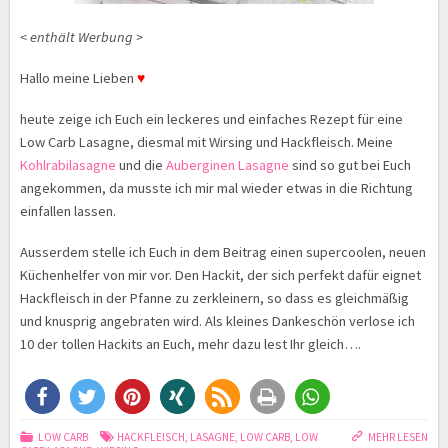
< enthält Werbung >
Hallo meine Lieben
♥
heute zeige ich Euch ein leckeres und einfaches Rezept für eine
Low Carb Lasagne, diesmal mit Wirsing und Hackfleisch. Meine
Kohlrabilasagne
und die
Auberginen Lasagne
sind so gut bei Euch
angekommen, da musste ich mir mal wieder etwas in die Richtung
einfallen lassen.
Ausserdem stelle ich Euch in dem Beitrag einen supercoolen, neuen
Küchenhelfer von mir vor. Den Hackit, der sich perfekt dafür eignet
Hackfleisch in der Pfanne zu zerkleinern, so dass es gleichmäßig
und knusprig angebraten wird. Als kleines Dankeschön verlose ich
10 der tollen Hackits an Euch, mehr dazu lest Ihr gleich….
LOW CARB
HACKFLEISCH
,
LASAGNE
,
LOW CARB
,
LOW
MEHR LESEN