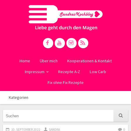
Home
Über mich
Kooperationen & Kontakt
Impressum
Rezepte A-Z
Low Carb
Fix ohne Fix Rezepte
Kategorien
10. SEPTEMBER 2022
SANDRA
0