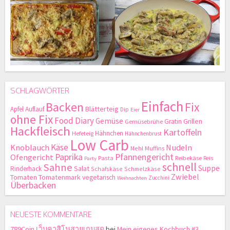
SCHLAGWÖRTER
Einfach
Backen
Fix
Blätterteig
Apfel
Auflauf
Dip
Eier
ohne Fix
Food Diary
Gemüse
Gratin
Grillen
Gemüsebrühe
Hackfleisch
Kartoffeln
Hähnchen
Hefeteig
Hähnchenbrust
Low Carb
Käse
Knoblauch
Nudeln
Mehl
Muffins
Paprika
Pfannengericht
Ofengericht
Pasta
Reibekäse
Reis
Party
schnell
Sahne
Suppe
Salat
Rinderhack
Schafskäse
Schmelzkäse
Zwiebel
Tomaten
Tomatenmark
vegetarisch
Zucchini
Weihnachten
Überbacken
NEUESTE KOMMENTARE
789Coin เว็บคาสิโนสายเกมสด
bei
Mein eigenes Kochbuch #3