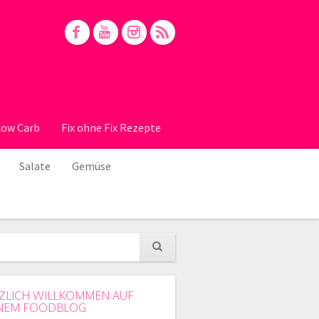
Low Carb
Fix ohne Fix Rezepte
Salate
Gemüse
ZLICH WILLKOMMEN AUF
NEM FOODBLOG