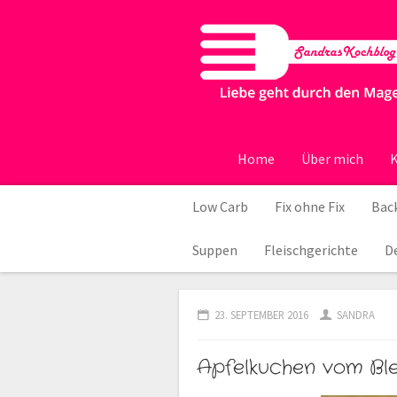
Home
Über mich
K
Low Carb
Fix ohne Fix
Back
Suppen
Fleischgerichte
D
23. SEPTEMBER 2016
SANDRA
Apfelkuchen vom Ble