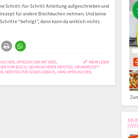
ine Schritt-für-Schritt Anleitung aufgeschrieben und
ndrezept für andere Blechkuchen nehmen. Und keine
 Schritte “befolgt”, dann kann da wirklich nichts
LKUCHEN
,
APFELKUCHEN MIT HEFE
,
MEHR LESEN
HEN VOM BLECH
,
GELINGSICHERER HEFETEIG
,
GRUNDREZEPT
EN
,
HEFETEIG FÜR SÜSSES GEBÄCK
,
OMAS APFELKUCHEN
,
Zum
MEI
(WE