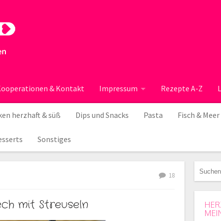
ooperationen & Kontakt
Impressum
Rezepte A-Z
en herzhaft & süß
Dips und Snacks
Pasta
Fisch & Meer
esserts
Sonstiges
18
ch mit Streuseln
HER
MEI