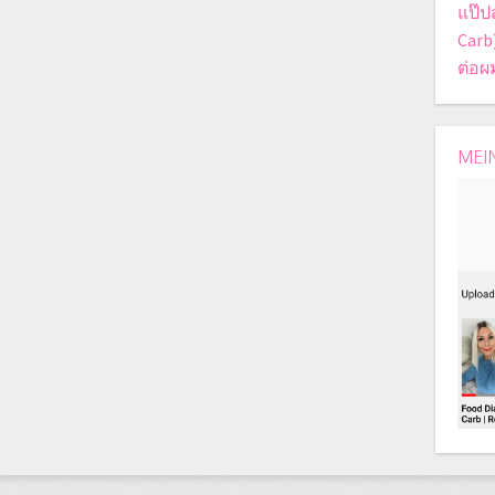
แป๊ป
Carb
ต่อผ
MEI