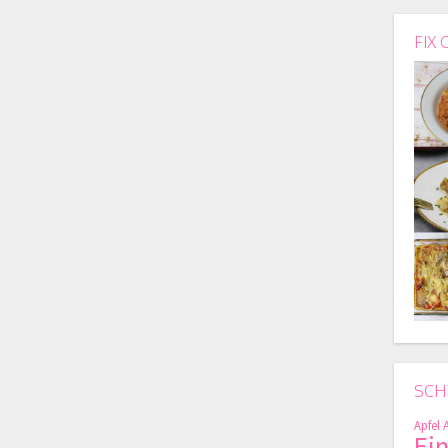
FIX 
SCH
Apfel
Ei