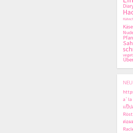
Diar
Hac
Hähnch
Käse
Nude
Pfan
Sa
sch
veget
Übe
NEU
http
a`la
แป๊ป
Röst
ต่อผ
Racle