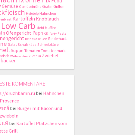
Food
y
Gemüse
Gratin
Grillen
Gemüsebrühe
kfleisch
Hähnchen
Hefeteig
Kartoffeln
Knoblauch
enbrust
Low Carb
Mehl
Muffins
Paprika
ln
Ofengericht
Pasta
Party
nengericht
Rinderhack
Reibekäse
Reis
hne
Salat
Schafskäse
Schmelzkäse
nell
Suppe
Tomaten
Tomatenmark
Zwiebel
arisch
Zucchini
Weihnachten
rbacken
ESTE KOMMENTARE
s://druzhbamn.ru
bei
Hähnchen
 Provence
สเตย์
bei
Burger mit Bacon und
zwiebeln
มแท้
bei
Kartoffel Plätzchen vom
tte Grill