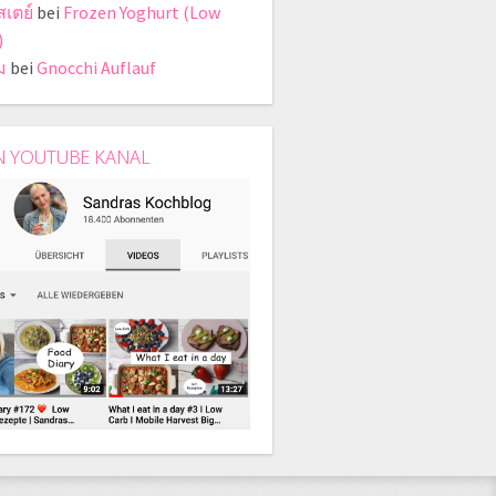
สเตย์
bei
Frozen Yoghurt (Low
)
ม
bei
Gnocchi Auflauf
N YOUTUBE KANAL