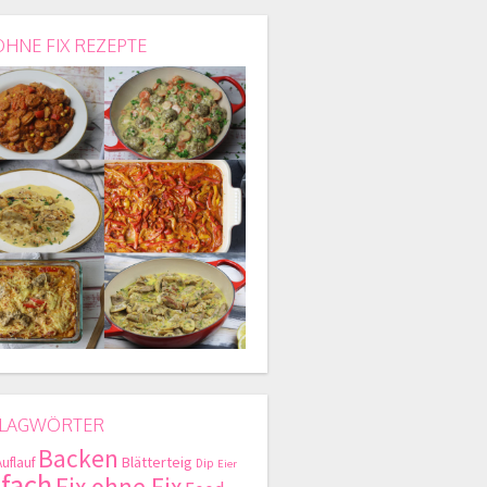
OHNE FIX REZEPTE
LAGWÖRTER
Backen
Blätterteig
Auflauf
Dip
Eier
nfach
Fix ohne Fix