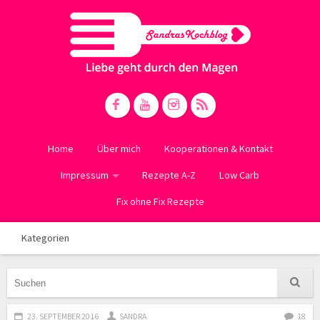
Home
Über mich
Kooperationen & Kontakt
Impressum
Rezepte A-Z
Low Carb
Fix ohne Fix Rezepte
Kategorien
23. SEPTEMBER 2016
SANDRA
18