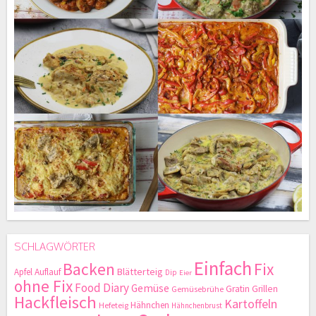
SCHLAGWÖRTER
Einfach
Backen
Fix
Blätterteig
Apfel
Auflauf
Dip
Eier
ohne Fix
Food Diary
Gemüse
Gratin
Grillen
Gemüsebrühe
Hackfleisch
Kartoffeln
Hähnchen
Hefeteig
Hähnchenbrust