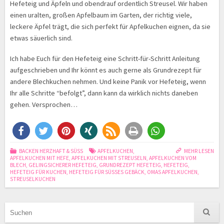
Hefeteig und Äpfeln und obendrauf ordentlich Streusel. Wir haben
einen uralten, großen Apfelbaum im Garten, der richtig viele,
leckere Äpfel trägt, die sich perfekt für Apfelkuchen eignen, da sie
etwas säuerlich sind.
Ich habe Euch für den Hefeteig eine Schritt-für-Schritt Anleitung
aufgeschrieben und Ihr könnt es auch gerne als Grundrezept für
andere Blechkuchen nehmen. Und keine Panik vor Hefeteig, wenn
Ihr alle Schritte “befolgt”, dann kann da wirklich nichts daneben
gehen. Versprochen…
BACKEN HERZHAFT & SÜSS
APFELKUCHEN
,
MEHR LESEN
APFELKUCHEN MIT HEFE
,
APFELKUCHEN MIT STREUSELN
,
APFELKUCHEN VOM
BLECH
,
GELINGSICHERER HEFETEIG
,
GRUNDREZEPT HEFETEIG
,
HEFETEIG
,
HEFETEIG FÜR KUCHEN
,
HEFETEIG FÜR SÜSSES GEBÄCK
,
OMAS APFELKUCHEN
,
STREUSELKUCHEN