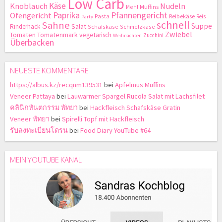
Low Carb
Käse
Knoblauch
Nudeln
Mehl
Muffins
Paprika
Pfannengericht
Ofengericht
Pasta
Reibekäse
Reis
Party
schnell
Sahne
Suppe
Salat
Rinderhack
Schafskäse
Schmelzkäse
Zwiebel
Tomaten
Tomatenmark
vegetarisch
Zucchini
Weihnachten
Überbacken
NEUESTE KOMMENTARE
https://albus.kz/recqnm139531
bei
Apfelmus Muffins
Veneer Pattaya
bei
Lauwarmer Spargel Rucola Salat mit Lachsfilet
คลินิกทันตกรรม พัทยา
bei
Hackfleisch Schafskäse Gratin
Veneer พัทยา
bei
Spirelli Topf mit Hackfleisch
รับลงทะเบียนโดรน
bei
Food Diary YouTube #64
MEIN YOUTUBE KANAL