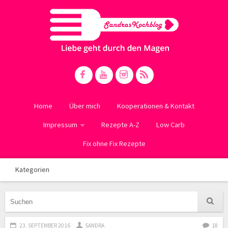
Home
Über mich
Kooperationen & Kontakt
Impressum
Rezepte A-Z
Low Carb
Fix ohne Fix Rezepte
Kategorien
23. SEPTEMBER 2016
SANDRA
18