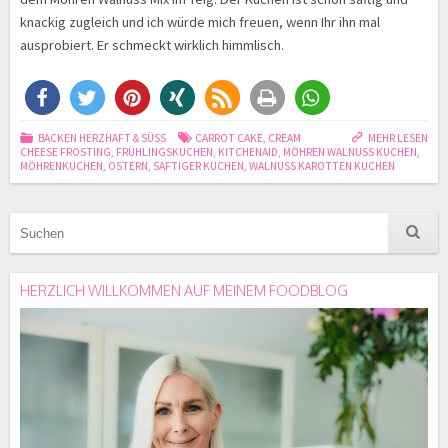
knackig zugleich und ich würde mich freuen, wenn Ihr ihn mal
ausprobiert. Er schmeckt wirklich himmlisch.
BACKEN HERZHAFT & SÜSS
CARROT CAKE
,
CREAM
MEHR LESEN
CHEESE FROSTING
,
FRÜHLINGSKUCHEN
,
KITCHENAID
,
MÖHREN WALNUSS KUCHEN
,
MÖHRENKUCHEN
,
OSTERN
,
SAFTIGER KUCHEN
,
WALNUSS KAROTTEN KUCHEN
HERZLICH WILLKOMMEN AUF MEINEM FOODBLOG