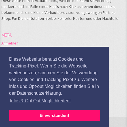
Diese Seite enthält Affiliate Links, welche mit einem Sternchen(*)
markiert sind. Im Falle eines Kaufs nach Klick auf einen dieser Links,
bekomme ich eine kleine Verkaufsprovision vom jeweiligen Partner-
Shop. Für Dich entstehen hierbei keinerlei Kosten und oder Nachteile!
META
Anmelden
Feed der Einträge
Kommentare-Feed
Diese Webseite benutzt Cookies und
WordPress.org
Tracking-Pixel. Wenn Sie die Webseite
weiter nutzen, stimmen Sie der Verwendung
Google Analytics deaktivieren
von Cookies und Tracking-Pixel zu. Weitere
Infos und Opt-out Möglichkeiten finden Sie in
der Datenschutzerklärung.
Infos & Opt Out Möglichkeiten!
Einverstanden!
Sandras Kochblog © 2026