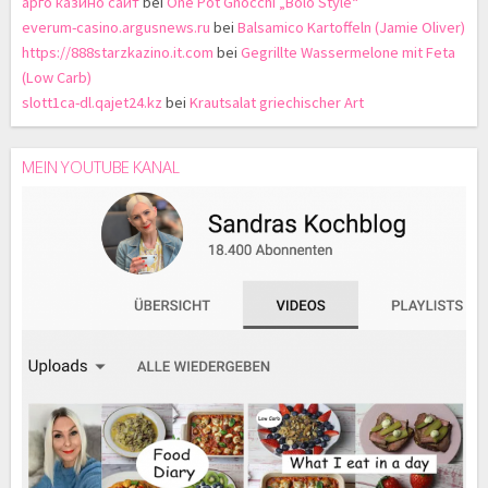
арго казино сайт
bei
One Pot Gnocchi „Bolo Style“
everum-casino.argusnews.ru
bei
Balsamico Kartoffeln (Jamie Oliver)
https://888starzkazino.it.com
bei
Gegrillte Wassermelone mit Feta
(Low Carb)
slott1ca-dl.qajet24.kz
bei
Krautsalat griechischer Art
MEIN YOUTUBE KANAL