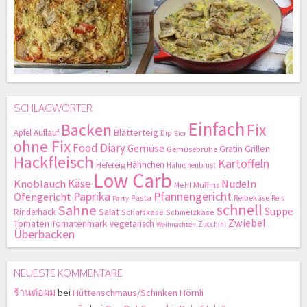
SCHLAGWÖRTER
Einfach
Backen
Fix
Blätterteig
Apfel
Auflauf
Dip
Eier
ohne Fix
Food Diary
Gemüse
Gratin
Grillen
Gemüsebrühe
Hackfleisch
Kartoffeln
Hähnchen
Hefeteig
Hähnchenbrust
Low Carb
Käse
Knoblauch
Nudeln
Mehl
Muffins
Paprika
Pfannengericht
Ofengericht
Pasta
Reibekäse
Reis
Party
schnell
Sahne
Suppe
Salat
Rinderhack
Schafskäse
Schmelzkäse
Zwiebel
Tomaten
Tomatenmark
vegetarisch
Zucchini
Weihnachten
Überbacken
NEUESTE KOMMENTARE
ร้านต่อผม
bei
Hüttenschmaus/Schinken Hörnli