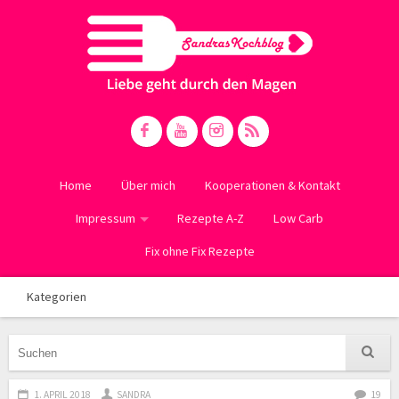
Home
Über mich
Kooperationen & Kontakt
Impressum
Rezepte A-Z
Low Carb
Fix ohne Fix Rezepte
Kategorien
1. APRIL 2018
SANDRA
19