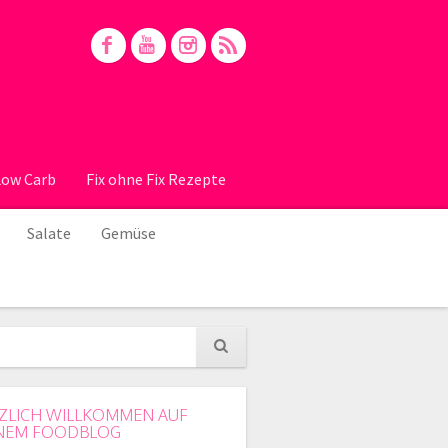
Low Carb
Fix ohne Fix Rezepte
Salate
Gemüse
ZLICH WILLKOMMEN AUF
NEM FOODBLOG