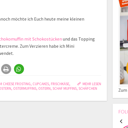
ennoch möchte ich Euch heute meine kleinen
chokomuffin mit Schokostücken
und das Topping
tercreme. Zum Verzieren habe ich Mini
wendet.
M CHEESE FROSTING
,
CUPCAKES
,
FRISCHKÄSE
,
MEHR LESEN
 OSTERN
,
OSTERMUFFINS
,
OSTERN
,
SCHAF MUFFINS
,
SCHÄFCHEN
Zum 
FOL