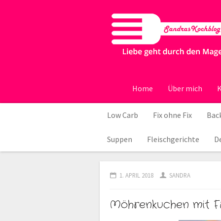
Home
Über mich
K
Low Carb
Fix ohne Fix
Back
Suppen
Fleischgerichte
D
1. APRIL 2018
SANDRA
Möhrenkuchen mit Fr