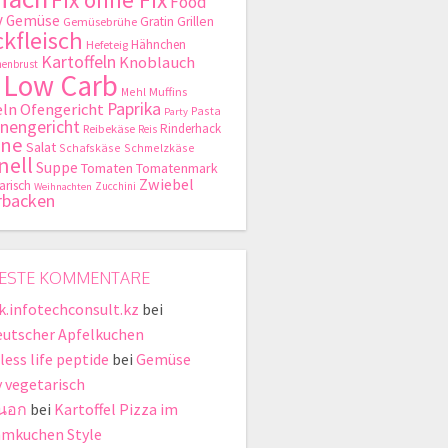
Food
y
Gemüse
Gratin
Grillen
Gemüsebrühe
kfleisch
Hähnchen
Hefeteig
Kartoffeln
Knoblauch
enbrust
Low Carb
Mehl
Muffins
Paprika
ln
Ofengericht
Pasta
Party
nengericht
Rinderhack
Reibekäse
Reis
hne
Salat
Schafskäse
Schmelzkäse
nell
Suppe
Tomaten
Tomatenmark
Zwiebel
arisch
Zucchini
Weihnachten
rbacken
ESTE KOMMENTARE
ik.infotechconsult.kz
bei
eutscher Apfelkuchen
less life peptide
bei
Gemüse
y vegetarisch
่นอก
bei
Kartoffel Pizza im
mkuchen Style