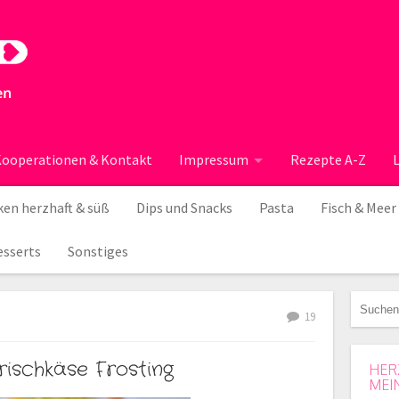
ooperationen & Kontakt
Impressum
Rezepte A-Z
en herzhaft & süß
Dips und Snacks
Pasta
Fisch & Meer
esserts
Sonstiges
19
ischkäse Frosting
HER
MEI