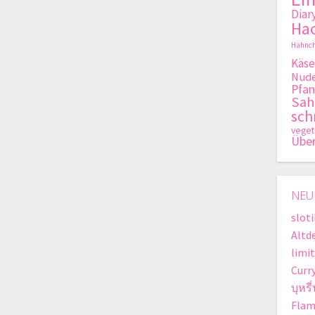
Diar
Hac
Hähnch
Käse
Nude
Pfan
Sa
sch
veget
Übe
NEU
slot
Altd
limit
Curr
บุหรี
Flam