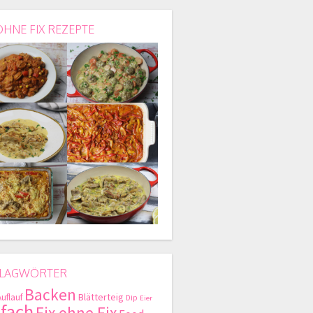
OHNE FIX REZEPTE
LAGWÖRTER
Backen
Blätterteig
Auflauf
Dip
Eier
nfach
Fix ohne Fix