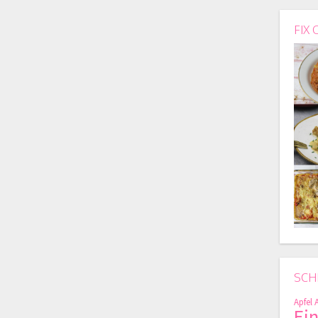
FIX 
SCH
Apfel
Ei