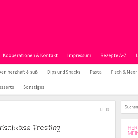
Kooperationen & Kontakt
Impressum
Rezepte A-Z
en herzhaft & süß
Dips und Snacks
Pasta
Fisch & Meer
esserts
Sonstiges
19
ischkäse Frosting
HER
MEI