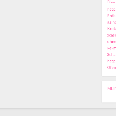
NEU
http
Erdb
azin
Krok
xcas
ohne
кент
Scha
http
Ofen
MEI