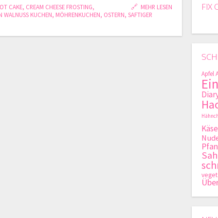
FIX 
OT CAKE
,
CREAM CHEESE FROSTING
,
MEHR LESEN
N WALNUSS KUCHEN
,
MÖHRENKUCHEN
,
OSTERN
,
SAFTIGER
SCH
Apfel
Ei
Diar
Hac
Hähnch
Käse
Nude
Pfan
Sa
sch
veget
Übe