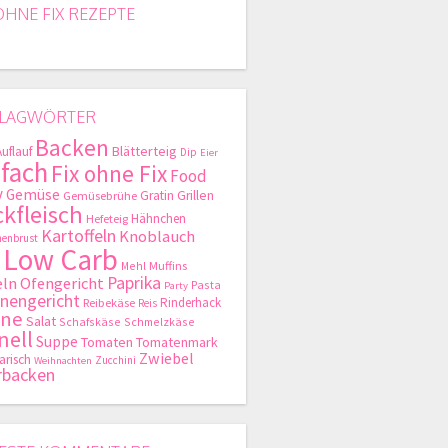
OHNE FIX REZEPTE
LAGWÖRTER
Backen
Blätterteig
Auflauf
Dip
Eier
nfach
Fix ohne Fix
Food
y
Gemüse
Gratin
Grillen
Gemüsebrühe
kfleisch
Hähnchen
Hefeteig
Kartoffeln
Knoblauch
enbrust
Low Carb
Mehl
Muffins
Paprika
ln
Ofengericht
Pasta
Party
nengericht
Rinderhack
Reibekäse
Reis
hne
Salat
Schafskäse
Schmelzkäse
nell
Suppe
Tomaten
Tomatenmark
Zwiebel
arisch
Zucchini
Weihnachten
rbacken