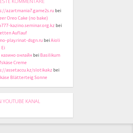
ESTE KOMMENTARE
s://azartmania7.game2s.ru
bei
eer Oreo Cake (no bake)
o777-kazino.seminar.org.kz
bei
etten Auflauf
ino-play.rinat-dsgn.ru
bei
Aioli
 Ei
 казино онлайн
bei
Basilikum
fskäse Creme
s://assetaccu.kz/slotikakz
bei
käse Blätterteig Sonne
N YOUTUBE KANAL