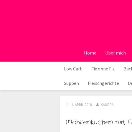
Home
Über mich
Low Carb
Fix ohne Fix
Back
Suppen
Fleischgerichte
D
1. APRIL 2018
SANDRA
Möhrenkuchen mit Fr