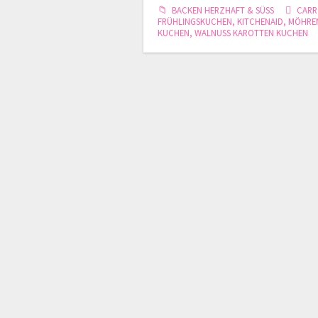
BACKEN HERZHAFT & SÜSS
CARR
FRÜHLINGSKUCHEN
,
KITCHENAID
,
MÖHRE
KUCHEN
,
WALNUSS KAROTTEN KUCHEN