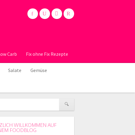
Low Carb
Fix ohne Fix Rezepte
Salate
Gemüse
ZLICH WILLKOMMEN AUF
NEM FOODBLOG