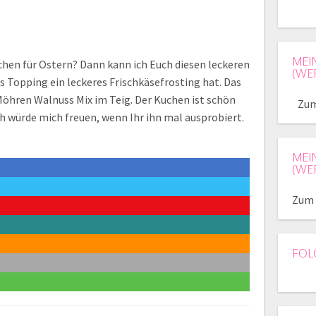
MEI
chen für Ostern? Dann kann ich Euch diesen leckeren
(WE
 Topping ein leckeres Frischkäsefrosting hat. Das
Möhren Walnuss Mix im Teig. Der Kuchen ist schön
Zum
ch würde mich freuen, wenn Ihr ihn mal ausprobiert.
MEI
(WE
Zum 
FOL