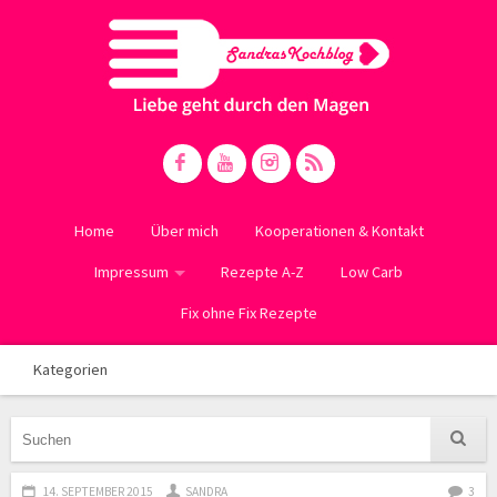
Home
Über mich
Kooperationen & Kontakt
Impressum
Rezepte A-Z
Low Carb
Fix ohne Fix Rezepte
Kategorien
14. SEPTEMBER 2015
SANDRA
3