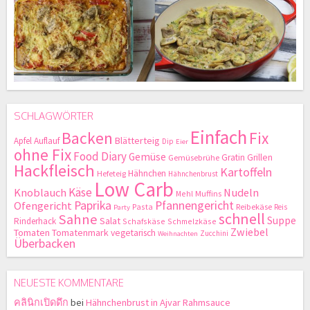
SCHLAGWÖRTER
Einfach
Backen
Fix
Blätterteig
Apfel
Auflauf
Dip
Eier
ohne Fix
Food Diary
Gemüse
Gratin
Grillen
Gemüsebrühe
Hackfleisch
Kartoffeln
Hähnchen
Hefeteig
Hähnchenbrust
Low Carb
Käse
Knoblauch
Nudeln
Mehl
Muffins
Paprika
Pfannengericht
Ofengericht
Pasta
Reibekäse
Reis
Party
schnell
Sahne
Suppe
Salat
Rinderhack
Schafskäse
Schmelzkäse
Zwiebel
Tomaten
Tomatenmark
vegetarisch
Zucchini
Weihnachten
Überbacken
NEUESTE KOMMENTARE
คลินิกเปิดดึก
bei
Hähnchenbrust in Ajvar Rahmsauce