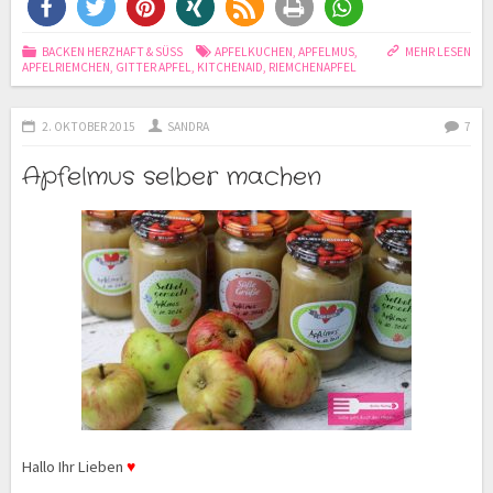
BACKEN HERZHAFT & SÜSS
APFELKUCHEN
,
APFELMUS
,
MEHR LESEN
APFELRIEMCHEN
,
GITTER APFEL
,
KITCHENAID
,
RIEMCHENAPFEL
2. OKTOBER 2015
SANDRA
7
Apfelmus selber machen
Hallo Ihr Lieben
♥