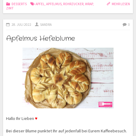
DESSERTS
APFEL
,
APFELMUS
,
ROHRZUCKER
,
WRAP
,
MEHR LESEN
ZIMT
28. JULI 2022
SANDRA
0
Apfelmus Hefeblume
Hallo Ihr Lieben
♥
Bei dieser Blume punktet Ihr auf jedenfall bei Eurem Kaffeebesuch.