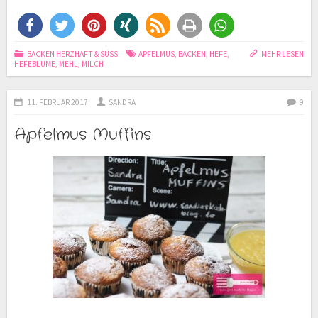
BACKEN HERZHAFT & SÜSS
APFELMUS
,
BACKEN
,
HEFE
,
MEHR LESEN
HEFEBLUME
,
MEHL
,
MILCH
11. FEBRUAR 2017
SANDRA
9
Apfelmus Muffins