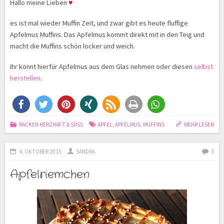
Hallo meine Lieben
♥
es ist mal wieder Muffin Zeit, und zwar gibt es heute fluffige
Apfelmus Muffins. Das Apfelmus kommt direkt mit in den Teig und
macht die Muffins schön locker und weich.
Ihr könnt hierfür Apfelmus aus dem Glas nehmen oder diesen
selbst
herstellen
.
BACKEN HERZHAFT & SÜSS
APFEL
,
APFELMUS
,
MUFFINS
MEHR LESEN
4. OKTOBER 2015
SANDRA
3
Apfelriemchen