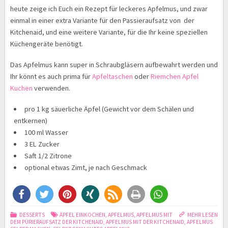
heute zeige ich Euch ein Rezept für leckeres Apfelmus, und zwar
einmal in einer extra Variante für den Passieraufsatz von der
Kitchenaid, und eine weitere Variante, für die Ihr keine speziellen
Küchengeräte benötigt.
Das Apfelmus kann super in Schraubgläsern aufbewahrt werden und
Ihr könnt es auch prima für
Apfeltaschen
oder
Riemchen Apfel
Kuchen
verwenden.
pro 1 kg säuerliche Äpfel (Gewicht vor dem Schälen und
entkernen)
100 ml Wasser
3 EL Zucker
Saft 1/2 Zitrone
optional etwas Zimt, je nach Geschmack
DESSERTS
ÄPFEL EINKOCHEN
,
APFELMUS
,
APFELMUS MIT
MEHR LESEN
DEM PÜRIERAUFSATZ DER KITCHENAID
,
APFELMUS MIT DER KITCHENAID
,
APFELMUS