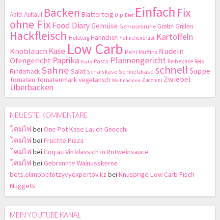
Einfach
Backen
Fix
Blätterteig
Apfel
Auflauf
Dip
Eier
ohne Fix
Food Diary
Gemüse
Gratin
Grillen
Gemüsebrühe
Hackfleisch
Kartoffeln
Hähnchen
Hefeteig
Hähnchenbrust
Low Carb
Käse
Knoblauch
Nudeln
Mehl
Muffins
Paprika
Pfannengericht
Ofengericht
Pasta
Reibekäse
Reis
Party
schnell
Sahne
Suppe
Salat
Rinderhack
Schafskäse
Schmelzkäse
Zwiebel
Tomaten
Tomatenmark
vegetarisch
Zucchini
Weihnachten
Überbacken
NEUESTE KOMMENTARE
โคมไฟ
bei
One Pot Käse Lauch Gnocchi
โคมไฟ
bei
Früchte Pizza
โคมไฟ
bei
Coq au Vin klassich in Rotweinsauce
โคมไฟ
bei
Gebrannte Walnusskerne
bets.olimpbetotzyvyexpertov.kz
bei
Knusprige Low Carb Fisch
Nuggets
MEIN YOUTUBE KANAL