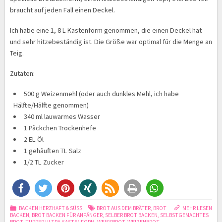
braucht auf jeden Fall einen Deckel.
Ich habe eine 1, 8 L Kastenform genommen, die einen Deckel hat
und sehr hitzebeständig ist. Die Größe war optimal für die Menge an
Teig.
Zutaten:
500 g Weizenmehl (oder auch dunkles Mehl, ich habe
Hälfte/Hälfte genommen)
340 ml lauwarmes Wasser
1 Päckchen Trockenhefe
2 EL Öl
1 gehäuften TL Salz
1/2 TL Zucker
BACKEN HERZHAFT & SÜSS
BROT AUS DEM BRÄTER
,
BROT
MEHR LESEN
BACKEN
,
BROT BACKEN FÜR ANFÄNGER
,
SELBER BROT BACKEN
,
SELBSTGEMACHTES