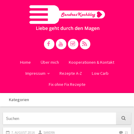
Home
Über mich
Kooperationen & Kontakt
Impressum
Rezepte A-Z
Low Carb
Fix ohne Fix Rezepte
Kategorien
7. AUGUST 2016
SANDRA
15