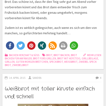
Brot. Das schöne ist, dass Ihr den Teig sehr gut am Abend vorher
vorbereiten könnt und das Brot dann entweder frisch zum
Frühstück backen könnt, oder genau umgekehrt, morgens
vorbereiten könnt für Abends.
Zudem ist es wirklich gelingsicher, auch wenn es sich um den von
manchen, so gefürchteten Hefeteig handelt…
BACKEN HERZHAFT & SÜSS
BROT
,
BROT BACKEN
,
BROT
MEHR LESEN
BACKEN FÜR ANFÄNGER
,
BROT FÜRS GRILLEN
,
BROT MIT HEFETEIG
,
GRILLBEILAGE
,
GRILLEN
,
GUTEN MORGEN BRÖTCHEN
,
SPECKBROT
,
WEISSBROT
,
ZWIEBEL SPECK
BROT
,
ZWIEBELBROT
14. APRIL 2015
SANDRA
4
Weißbrot mit toller Kruste einfach
und schnell