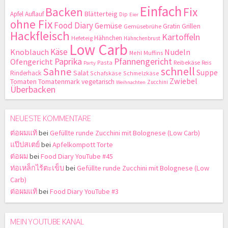
Einfach
Backen
Fix
Blätterteig
Apfel
Auflauf
Dip
Eier
ohne Fix
Food Diary
Gemüse
Gratin
Grillen
Gemüsebrühe
Hackfleisch
Kartoffeln
Hähnchen
Hefeteig
Hähnchenbrust
Low Carb
Käse
Knoblauch
Nudeln
Mehl
Muffins
Paprika
Pfannengericht
Ofengericht
Pasta
Reibekäse
Reis
Party
schnell
Sahne
Suppe
Salat
Rinderhack
Schafskäse
Schmelzkäse
Zwiebel
Tomaten
Tomatenmark
vegetarisch
Zucchini
Weihnachten
Überbacken
NEUESTE KOMMENTARE
ต่อผมแท้
bei
Gefüllte runde Zucchini mit Bolognese (Low Carb)
แป๊ปสเตย์
bei
Apfelkompott Torte
ต่อผม
bei
Food Diary YouTube #45
ท่อเหล็กไร้ตะเข็บ
bei
Gefüllte runde Zucchini mit Bolognese (Low
Carb)
ต่อผมแท้
bei
Food Diary YouTube #3
MEIN YOUTUBE KANAL