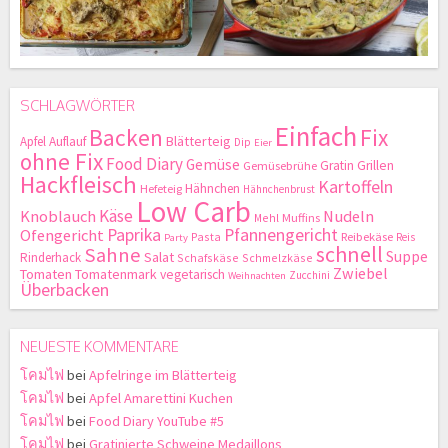
SCHLAGWÖRTER
Einfach
Backen
Fix
Blätterteig
Apfel
Auflauf
Dip
Eier
ohne Fix
Food Diary
Gemüse
Gratin
Grillen
Gemüsebrühe
Hackfleisch
Kartoffeln
Hähnchen
Hefeteig
Hähnchenbrust
Low Carb
Käse
Knoblauch
Nudeln
Mehl
Muffins
Paprika
Pfannengericht
Ofengericht
Pasta
Reibekäse
Reis
Party
schnell
Sahne
Suppe
Salat
Rinderhack
Schafskäse
Schmelzkäse
Zwiebel
Tomaten
Tomatenmark
vegetarisch
Zucchini
Weihnachten
Überbacken
NEUESTE KOMMENTARE
โคมไฟ
bei
Apfelringe im Blätterteig
โคมไฟ
bei
Apfel Amarettini Kuchen
โคมไฟ
bei
Food Diary YouTube #5
โคมไฟ
bei
Gratinierte Schweine Medaillons