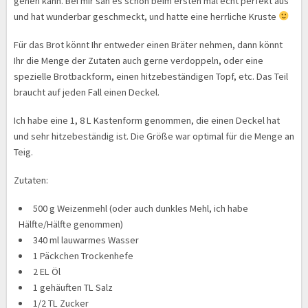
gehen kann. Bei mir sah es schon beim ersten mal echt perfekt aus
und hat wunderbar geschmeckt, und hatte eine herrliche Kruste
Für das Brot könnt Ihr entweder einen Bräter nehmen, dann könnt
Ihr die Menge der Zutaten auch gerne verdoppeln, oder eine
spezielle Brotbackform, einen hitzebeständigen Topf, etc. Das Teil
braucht auf jeden Fall einen Deckel.
Ich habe eine 1, 8 L Kastenform genommen, die einen Deckel hat
und sehr hitzebeständig ist. Die Größe war optimal für die Menge an
Teig.
Zutaten:
500 g Weizenmehl (oder auch dunkles Mehl, ich habe
Hälfte/Hälfte genommen)
340 ml lauwarmes Wasser
1 Päckchen Trockenhefe
2 EL Öl
1 gehäuften TL Salz
1/2 TL Zucker