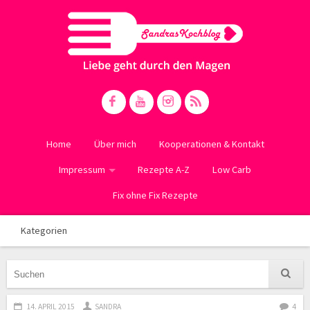
Home
Über mich
Kooperationen & Kontakt
Impressum
Rezepte A-Z
Low Carb
Fix ohne Fix Rezepte
Kategorien
14. APRIL 2015
SANDRA
4