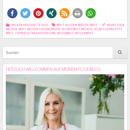
BACKEN HERZHAFT & SÜSS
BROT AUS DEM BRÄTER
,
BROT
MEHR LESEN
BACKEN
,
BROT BACKEN FÜR ANFÄNGER
,
SELBER BROT BACKEN
,
SELBSTGEMACHTES
BROT
,
TUPPER ULTRA KASTENFORM
,
WEISSBROT
,
WEIZENBROT
HERZLICH WILLKOMMEN AUF MEINEM FOODBLOG