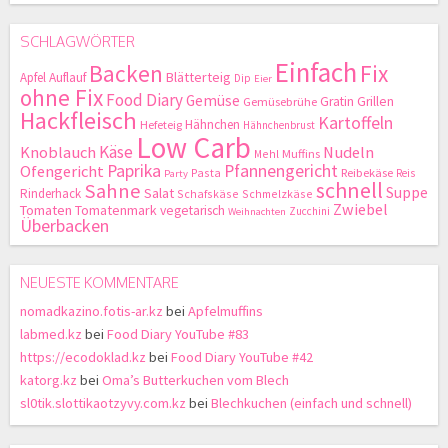
SCHLAGWÖRTER
Einfach
Backen
Fix
Blätterteig
Apfel
Auflauf
Dip
Eier
ohne Fix
Food Diary
Gemüse
Gratin
Grillen
Gemüsebrühe
Hackfleisch
Kartoffeln
Hähnchen
Hefeteig
Hähnchenbrust
Low Carb
Käse
Knoblauch
Nudeln
Mehl
Muffins
Paprika
Pfannengericht
Ofengericht
Pasta
Reibekäse
Reis
Party
schnell
Sahne
Suppe
Salat
Rinderhack
Schafskäse
Schmelzkäse
Zwiebel
Tomaten
Tomatenmark
vegetarisch
Zucchini
Weihnachten
Überbacken
NEUESTE KOMMENTARE
nomadkazino.fotis-ar.kz
bei
Apfelmuffins
labmed.kz
bei
Food Diary YouTube #83
https://ecodoklad.kz
bei
Food Diary YouTube #42
katorg.kz
bei
Oma’s Butterkuchen vom Blech
sl0tik.slottikaotzyvy.com.kz
bei
Blechkuchen (einfach und schnell)