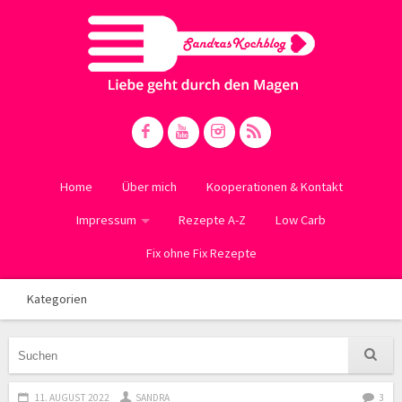
Home
Über mich
Kooperationen & Kontakt
Impressum
Rezepte A-Z
Low Carb
Fix ohne Fix Rezepte
Kategorien
11. AUGUST 2022
SANDRA
3