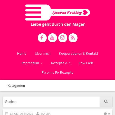
Home
Über mich
Kooperationen & Kontakt
Impressum
Rezepte A-Z
Low Carb
Fix ohne Fix Rezepte
Kategorien
13. OKTOBER 2022
SANDRA
0