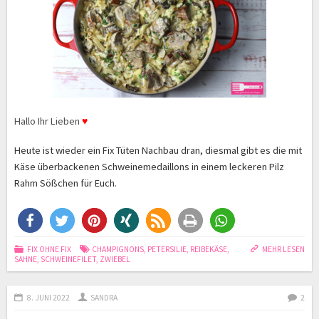
Hallo Ihr Lieben
♥
Heute ist wieder ein Fix Tüten Nachbau dran, diesmal gibt es die mit
Käse überbackenen Schweinemedaillons in einem leckeren Pilz
Rahm Sößchen für Euch.
FIX OHNE FIX
CHAMPIGNONS
,
PETERSILIE
,
REIBEKÄSE
,
MEHR LESEN
SAHNE
,
SCHWEINEFILET
,
ZWIEBEL
8. JUNI 2022
SANDRA
2