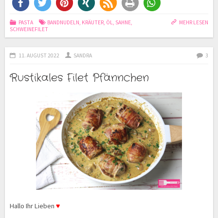
PASTA
BANDNUDELN
,
KRÄUTER
,
ÖL
,
SAHNE
,
MEHR LESEN
SCHWEINEFILET
11. AUGUST 2022
SANDRA
3
Rustikales Filet Pfännchen
Hallo Ihr Lieben
♥