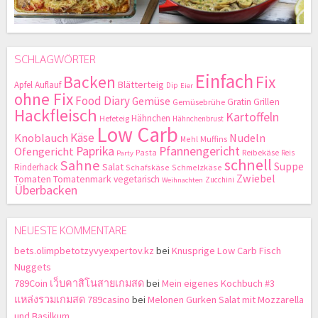
SCHLAGWÖRTER
Einfach
Backen
Fix
Blätterteig
Apfel
Auflauf
Dip
Eier
ohne Fix
Food Diary
Gemüse
Gratin
Grillen
Gemüsebrühe
Hackfleisch
Kartoffeln
Hähnchen
Hefeteig
Hähnchenbrust
Low Carb
Käse
Knoblauch
Nudeln
Mehl
Muffins
Paprika
Pfannengericht
Ofengericht
Pasta
Reibekäse
Reis
Party
schnell
Sahne
Suppe
Salat
Rinderhack
Schafskäse
Schmelzkäse
Zwiebel
Tomaten
Tomatenmark
vegetarisch
Zucchini
Weihnachten
Überbacken
NEUESTE KOMMENTARE
bets.olimpbetotzyvyexpertov.kz
bei
Knusprige Low Carb Fisch
Nuggets
789Coin เว็บคาสิโนสายเกมสด
bei
Mein eigenes Kochbuch #3
แหล่งรวมเกมสด 789casino
bei
Melonen Gurken Salat mit Mozzarella
und Basilkum