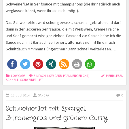
Schweinefilet in Senfsauce mit Champignons (die Ihr natürlich auch
weglassen könnt, wenn Ihr sie nicht mögt).
Das Schweinefilet wird schön gewürzt, scharf angebraten und darf
dann in der leckeren Senfsauce, die mit Weißwein, Creme Fraiche
und Senf gemacht wird gar ziehen. Passend zur Saison habe ich die
Sauce noch mit Bärlauch verfeinert, alternativ nehmt Ihr einfach
Schnittlauch.Mmmmm Hüngerchen? Dann schnell weiterlesen…..
LOW CARB
EINFACH
,
LOW CARB
,
PFANNENGERICHT
,
MEHR LESEN
SCHNELL
,
SCHWEINEFILET
15. JULI 2014
SANDRA
0
Schweinefilet mit Spargel,
Zitronengras und grünem Curry