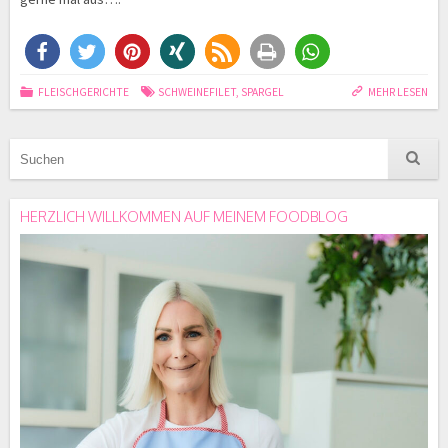
FLEISCHGERICHTE
SCHWEINEFILET
,
SPARGEL
MEHR LESEN
HERZLICH WILLKOMMEN AUF MEINEM FOODBLOG