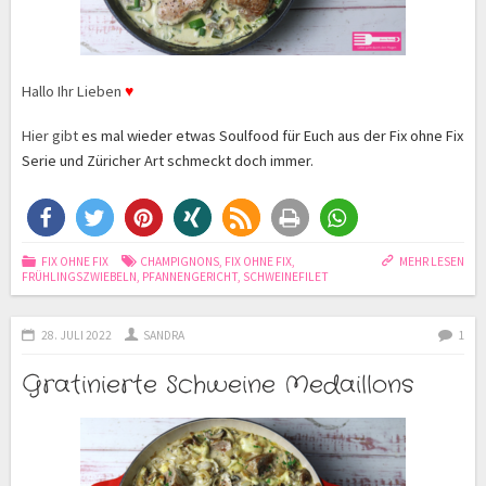
Hallo Ihr Lieben
♥
Hier gibt
es mal wieder etwas Soulfood für Euch aus der Fix ohne Fix
Serie und Züricher Art schmeckt doch immer.
FIX OHNE FIX
CHAMPIGNONS
,
FIX OHNE FIX
,
MEHR LESEN
FRÜHLINGSZWIEBELN
,
PFANNENGERICHT
,
SCHWEINEFILET
28. JULI 2022
SANDRA
1
Gratinierte Schweine Medaillons