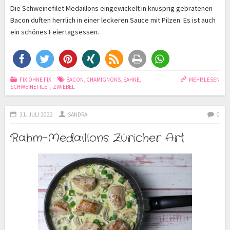
Die Schweinefilet Medaillons eingewickelt in knusprig gebratenen
Bacon duften herrlich in einer leckeren Sauce mit Pilzen. Es ist auch
ein schönes Feiertagsessen.
FIX OHNE FIX
BACON
,
CHAMIGNONS
,
SAHNE
,
MEHR LESEN
SCHWEINEFILET
,
ZWIEBEL
31. JULI 2022
SANDRA
0
Rahm-Medaillons Züricher Art