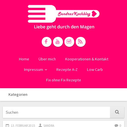
Home
Über mich
Kooperationen & Kontakt
Impressum
Rezepte A-Z
Low Carb
Fix ohne Fix Rezepte
Kategorien
13. FEBRUAR 2015
SANDRA
0