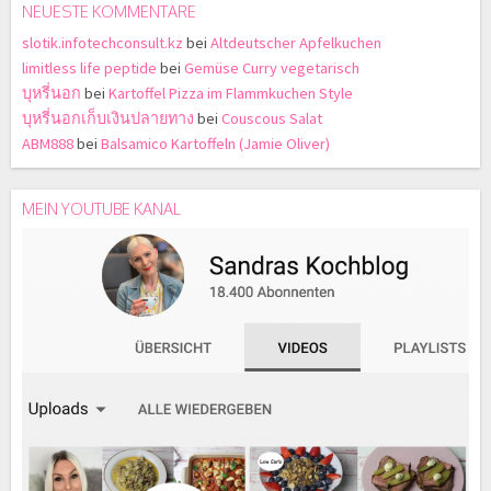
NEUESTE KOMMENTARE
slotik.infotechconsult.kz
bei
Altdeutscher Apfelkuchen
limitless life peptide
bei
Gemüse Curry vegetarisch
บุหรี่นอก
bei
Kartoffel Pizza im Flammkuchen Style
บุหรี่นอกเก็บเงินปลายทาง
bei
Couscous Salat
ABM888
bei
Balsamico Kartoffeln (Jamie Oliver)
MEIN YOUTUBE KANAL