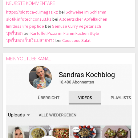
NEUESTE KOMMENTARE
https://slottica-dl.imagaz.kz
bei
Schweine im Schlamm
slotik.infotechconsult.kz
bei
Altdeutscher Apfelkuchen
limitless life peptide
bei
Gemüse Curry vegetarisch
บุหรี่นอก
bei
Kartoffel Pizza im Flammkuchen Style
บุหรี่นอกเก็บเงินปลายทาง
bei
Couscous Salat
MEIN YOUTUBE KANAL