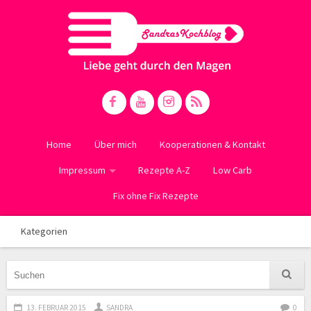
Home
Über mich
Kooperationen & Kontakt
Impressum
Rezepte A-Z
Low Carb
Fix ohne Fix Rezepte
Kategorien
13. FEBRUAR 2015
SANDRA
0