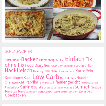
SCHLAGWÖRTER
Einfach
Backen
Fix
Blätterteig
Apfel
Auflauf
Dip
Eier
ohne Fix
Food Diary
Gemüse
Gratin
Grillen
Gemüsebrühe
Hackfleisch
Kartoffeln
Hähnchen
Hefeteig
Hähnchenbrust
Low Carb
Käse
Knoblauch
Nudeln
Mehl
Muffins
Paprika
Pfannengericht
Ofengericht
Pasta
Reibekäse
Reis
Party
schnell
Sahne
Suppe
Salat
Rinderhack
Schafskäse
Schmelzkäse
Zwiebel
Tomaten
Tomatenmark
vegetarisch
Zucchini
Weihnachten
Überbacken