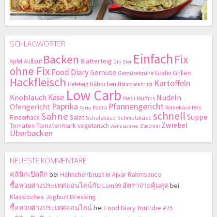
SCHLAGWÖRTER
Einfach
Backen
Fix
Blätterteig
Apfel
Auflauf
Dip
Eier
ohne Fix
Food Diary
Gemüse
Gratin
Grillen
Gemüsebrühe
Hackfleisch
Kartoffeln
Hähnchen
Hefeteig
Hähnchenbrust
Low Carb
Käse
Knoblauch
Nudeln
Mehl
Muffins
Paprika
Pfannengericht
Ofengericht
Pasta
Reibekäse
Reis
Party
schnell
Sahne
Suppe
Salat
Rinderhack
Schafskäse
Schmelzkäse
Zwiebel
Tomaten
Tomatenmark
vegetarisch
Zucchini
Weihnachten
Überbacken
NEUESTE KOMMENTARE
คลินิกเปิดดึก
bei
Hähnchenbrust in Ajvar Rahmsauce
ซื้อหวยต่างประเทศออนไลน์กับ Lsm99 อัตราจ่ายคุ้มสุด
bei
Klassisches Joghurt Dressing
ซื้อหวยต่างประเทศออนไลน์
bei
Food Diary YouTube #75