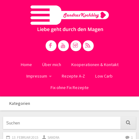
Home
Über mich
Kooperationen & Kontakt
Impressum
Rezepte A-Z
Low Carb
Fix ohne Fix Rezepte
Kategorien
13. FEBRUAR 2015
SANDRA
1