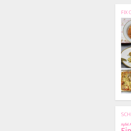
FIX 
SCH
Apfel
Ei