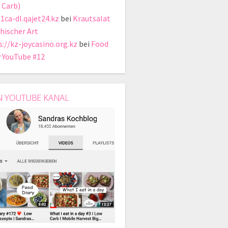
 Carb)
t1ca-dl.qajet24.kz
bei
Krautsalat
chischer Art
s://kz-joycasino.org.kz
bei
Food
y YouTube #12
N YOUTUBE KANAL