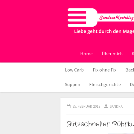
Home
Über mich
K
Low Carb
Fix ohne Fix
Back
Suppen
Fleischgerichte
D
25. FEBRUAR 2017
SANDRA
Blitzschneller Rühr