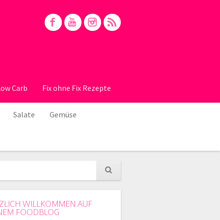
Low Carb
Fix ohne Fix Rezepte
Salate
Gemüse
ZLICH WILLKOMMEN AUF
NEM FOODBLOG