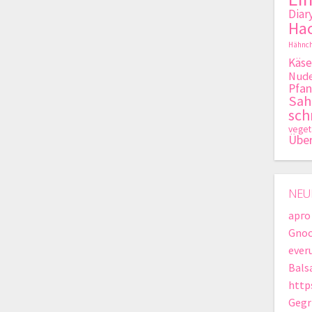
Diar
Hac
Hähnch
Käse
Nude
Pfan
Sa
sch
veget
Übe
NEU
арго
Gnoc
ever
Bals
http
Gegr