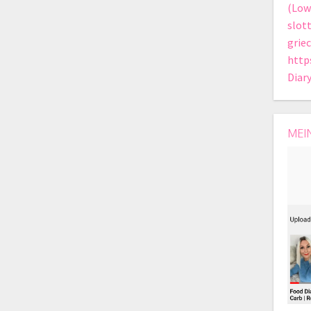
(Low
slot
grie
http
Diar
MEI