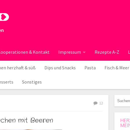
ooperationen & Kontakt
Impressum
Rezepte A-Z
en herzhaft & süß
Dips und Snacks
Pasta
Fisch & Meer
esserts
Sonstiges
12
kuchen mit Beeren
HER
MEI