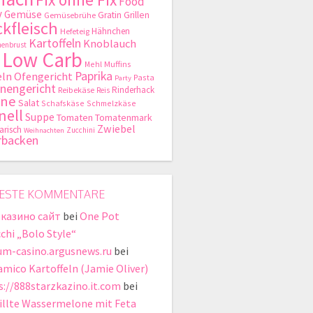
Food
y
Gemüse
Gratin
Grillen
Gemüsebrühe
kfleisch
Hähnchen
Hefeteig
Kartoffeln
Knoblauch
enbrust
Low Carb
Mehl
Muffins
Paprika
ln
Ofengericht
Pasta
Party
nengericht
Rinderhack
Reibekäse
Reis
hne
Salat
Schafskäse
Schmelzkäse
nell
Suppe
Tomaten
Tomatenmark
Zwiebel
arisch
Zucchini
Weihnachten
rbacken
ESTE KOMMENTARE
 казино сайт
bei
One Pot
chi „Bolo Style“
um-casino.argusnews.ru
bei
amico Kartoffeln (Jamie Oliver)
s://888starzkazino.it.com
bei
illte Wassermelone mit Feta