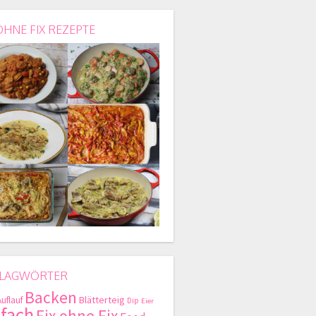
OHNE FIX REZEPTE
LAGWÖRTER
Backen
Blätterteig
Auflauf
Dip
Eier
nfach
Fix ohne Fix