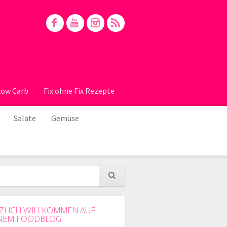
Low Carb
Fix ohne Fix Rezepte
Salate
Gemüse
ZLICH WILLKOMMEN AUF
NEM FOODBLOG