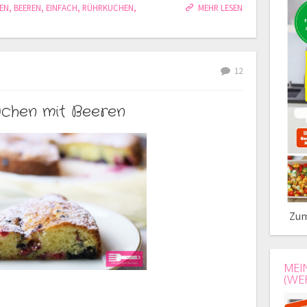
EN
,
BEEREN
,
EINFACH
,
RÜHRKUCHEN
,
MEHR LESEN
12
kuchen mit Beeren
Zum
MEI
(WE