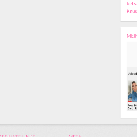
bets
Knus
MEI