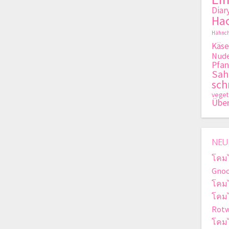
Diar
Hac
Hähnch
Käse
Nude
Pfan
Sa
sch
veget
Übe
NEU
โคม
Gnoc
โคม
โคม
Rotw
โคม