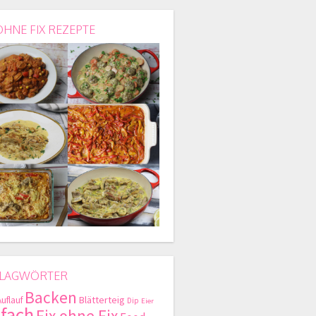
OHNE FIX REZEPTE
LAGWÖRTER
Backen
Blätterteig
Auflauf
Dip
Eier
nfach
Fix ohne Fix