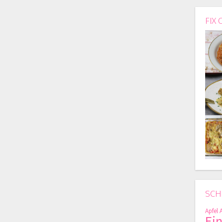
FIX 
SCH
Apfel
Ei