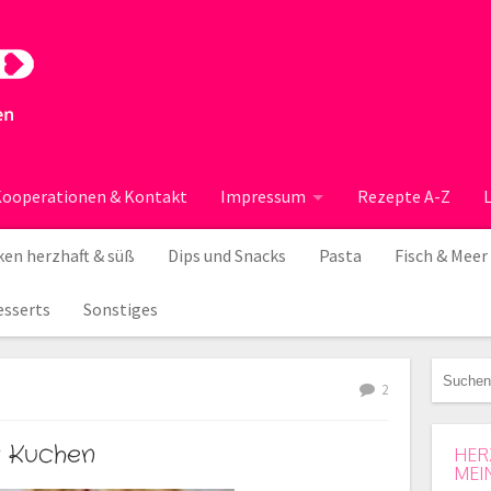
ooperationen & Kontakt
Impressum
Rezepte A-Z
en herzhaft & süß
Dips und Snacks
Pasta
Fisch & Meer
esserts
Sonstiges
2
r Kuchen
HER
MEI