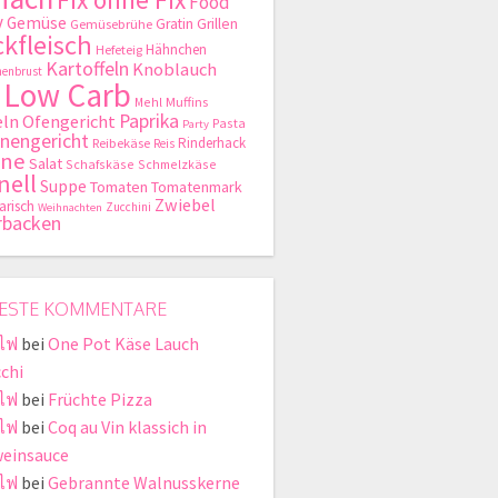
Food
y
Gemüse
Gratin
Grillen
Gemüsebrühe
kfleisch
Hähnchen
Hefeteig
Kartoffeln
Knoblauch
enbrust
Low Carb
Mehl
Muffins
Paprika
ln
Ofengericht
Pasta
Party
nengericht
Rinderhack
Reibekäse
Reis
hne
Salat
Schafskäse
Schmelzkäse
nell
Suppe
Tomaten
Tomatenmark
Zwiebel
arisch
Zucchini
Weihnachten
rbacken
ESTE KOMMENTARE
ไฟ
bei
One Pot Käse Lauch
chi
ไฟ
bei
Früchte Pizza
ไฟ
bei
Coq au Vin klassich in
einsauce
ไฟ
bei
Gebrannte Walnusskerne