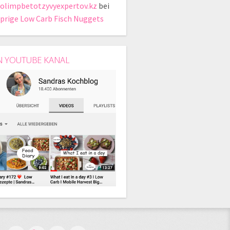
.olimpbetotzyvyexpertov.kz
bei
prige Low Carb Fisch Nuggets
N YOUTUBE KANAL