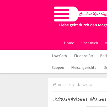
Home
Über mich
K
Low Carb
Fix ohne Fix
Back
Suppen
Fleischgerichte
D
10. JULI 2017
SANDRA
Johannisbeer Baise