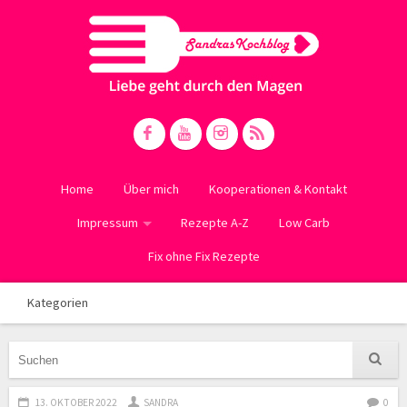
Home
Über mich
Kooperationen & Kontakt
Impressum
Rezepte A-Z
Low Carb
Fix ohne Fix Rezepte
Kategorien
13. OKTOBER 2022
SANDRA
0