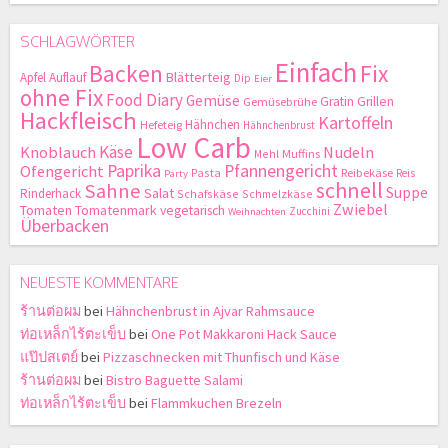
SCHLAGWÖRTER
Einfach
Backen
Fix
Blätterteig
Apfel
Auflauf
Dip
Eier
ohne Fix
Food Diary
Gemüse
Gratin
Grillen
Gemüsebrühe
Hackfleisch
Kartoffeln
Hähnchen
Hefeteig
Hähnchenbrust
Low Carb
Käse
Knoblauch
Nudeln
Mehl
Muffins
Paprika
Pfannengericht
Ofengericht
Pasta
Reibekäse
Reis
Party
schnell
Sahne
Suppe
Salat
Rinderhack
Schafskäse
Schmelzkäse
Zwiebel
Tomaten
Tomatenmark
vegetarisch
Zucchini
Weihnachten
Überbacken
NEUESTE KOMMENTARE
ร้านต่อผม
bei
Hähnchenbrust in Ajvar Rahmsauce
ท่อเหล็กไร้ตะเข็บ
bei
One Pot Makkaroni Hack Sauce
แป๊ปสเตย์
bei
Pizzaschnecken mit Thunfisch und Käse
ร้านต่อผม
bei
Bistro Baguette Salami
ท่อเหล็กไร้ตะเข็บ
bei
Flammkuchen Brezeln