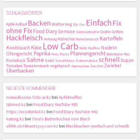
SCHLAGWÖRTER
Einfach
Backen
Fix
Blätterteig
Apfel
Auflauf
Dip
Eier
ohne Fix
Food Diary
Gemüse
Gratin
Grillen
Gemüsebrühe
Hackfleisch
Kartoffeln
Hähnchen
Hefeteig
Hähnchenbrust
Low Carb
Käse
Knoblauch
Nudeln
Mehl
Muffins
Paprika
Pfannengericht
Ofengericht
Pasta
Reibekäse
Reis
Party
schnell
Sahne
Suppe
Salat
Rinderhack
Schafskäse
Schmelzkäse
Zwiebel
Tomaten
Tomatenmark
vegetarisch
Zucchini
Weihnachten
Überbacken
NEUESTE KOMMENTARE
nomadkazino.fotis-ar.kz
bei
Apfelmuffins
labmed.kz
bei
Food Diary YouTube #83
https://ecodoklad.kz
bei
Food Diary YouTube #42
katorg.kz
bei
Oma’s Butterkuchen vom Blech
sl0tik.slottikaotzyvy.com.kz
bei
Blechkuchen (einfach und schnell)