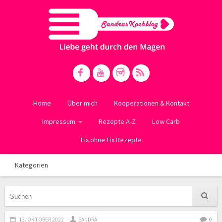
Home
Über mich
Kooperationen & Kontakt
Impressum
Rezepte A-Z
Low Carb
Fix ohne Fix Rezepte
Kategorien
13. OKTOBER 2022
SANDRA
0