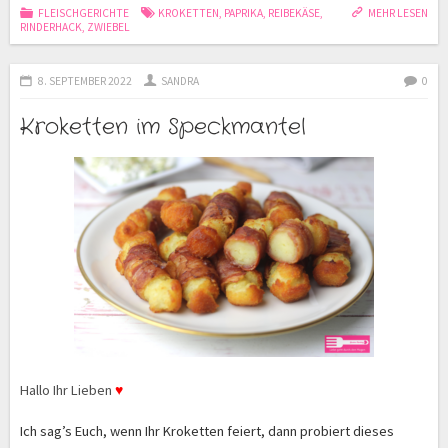
FLEISCHGERICHTE
KROKETTEN
,
PAPRIKA
,
REIBEKÄSE
,
MEHR LESEN
RINDERHACK
,
ZWIEBEL
8. SEPTEMBER 2022
SANDRA
0
Kroketten im Speckmantel
Hallo Ihr Lieben
♥
Ich sag’s Euch, wenn Ihr Kroketten feiert, dann probiert dieses