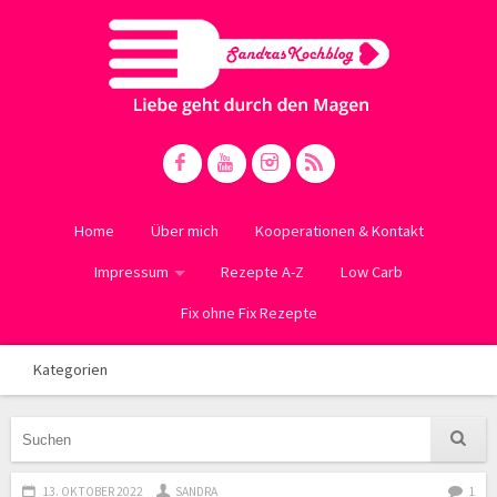
Home
Über mich
Kooperationen & Kontakt
Impressum
Rezepte A-Z
Low Carb
Fix ohne Fix Rezepte
Kategorien
13. OKTOBER 2022
SANDRA
1