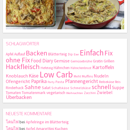
SCHLAGWÖRTER
Einfach
Backen
Fix
Blätterteig
Apfel
Auflauf
Dip
Eier
ohne Fix
Food Diary
Gemüse
Gratin
Grillen
Gemüsebrühe
Hackfleisch
Kartoffeln
Hähnchen
Hefeteig
Hähnchenbrust
Low Carb
Käse
Knoblauch
Nudeln
Mehl
Muffins
Paprika
Pfannengericht
Ofengericht
Pasta
Reibekäse
Reis
Party
schnell
Sahne
Suppe
Salat
Rinderhack
Schafskäse
Schmelzkäse
Zwiebel
Tomaten
Tomatenmark
vegetarisch
Zucchini
Weihnachten
Überbacken
NEUESTE KOMMENTARE
โคมไฟ
bei
Apfelringe im Blätterteig
โคมไฟ
bei
Apfel Amarettini Kuchen