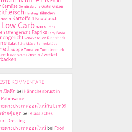
Food
y
Gemüse
Gratin
Grillen
Gemüsebrühe
kfleisch
Hähnchen
Hefeteig
Kartoffeln
Knoblauch
enbrust
Low Carb
Mehl
Muffins
Paprika
ln
Ofengericht
Pasta
Party
nengericht
Rinderhack
Reibekäse
Reis
hne
Salat
Schafskäse
Schmelzkäse
nell
Suppe
Tomaten
Tomatenmark
Zwiebel
arisch
Zucchini
Weihnachten
rbacken
ESTE KOMMENTARE
กเปิดดึก
bei
Hähnchenbrust in
r Rahmsauce
หวยต่างประเทศออนไลน์กับ Lsm99
จ่ายคุ้มสุด
bei
Klassisches
urt Dressing
หวยต่างประเทศออนไลน์
bei
Food