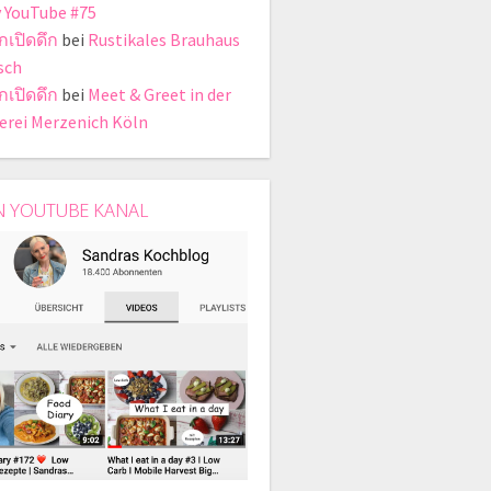
y YouTube #75
กเปิดดึก
bei
Rustikales Brauhaus
sch
กเปิดดึก
bei
Meet & Greet in der
erei Merzenich Köln
N YOUTUBE KANAL