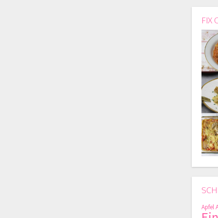
FIX 
SCH
Apfel
Ei