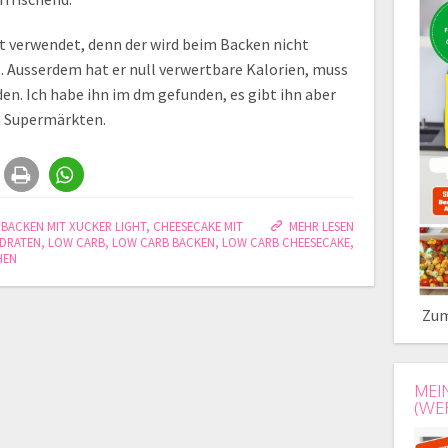
t verwendet, denn der wird beim Backen nicht
. Ausserdem hat er null verwertbare Kalorien, muss
en. Ich habe ihn im dm gefunden, es gibt ihn aber
n Supermärkten.
,
BACKEN MIT XUCKER LIGHT
,
CHEESECAKE MIT
MEHR LESEN
YDRATEN
,
LOW CARB
,
LOW CARB BACKEN
,
LOW CARB CHEESECAKE
,
HEN
Zum
MEI
(WE