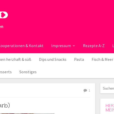
ooperationen & Kontakt
Impressum
Rezepte A-Z
en herzhaft & süß
Dips und Snacks
Pasta
Fisch & Meer
esserts
Sonstiges
1
arb)
HER
MEI