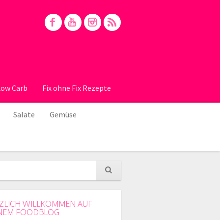
Low Carb
Fix ohne Fix Rezepte
Salate
Gemüse
ZLICH WILLKOMMEN AUF
NEM FOODBLOG