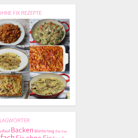
OHNE FIX REZEPTE
LAGWÖRTER
Backen
Blätterteig
Auflauf
Dip
Eier
nfach
Fix ohne Fix