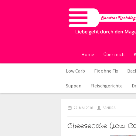
Home
Über mich
K
Low Carb
Fix ohne Fix
Back
Suppen
Fleischgerichte
D
22. MAI 2016
SANDRA
Cheesecake (Low C