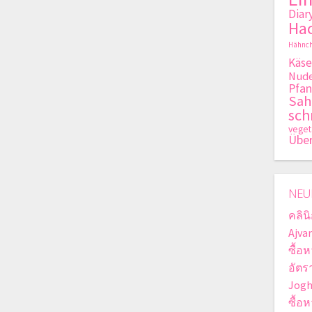
Diar
Hac
Hähnch
Käse
Nude
Pfan
Sa
sch
veget
Übe
NEU
คลินิ
Ajva
ซื้อ
อัตรา
Jogh
ซื้อ