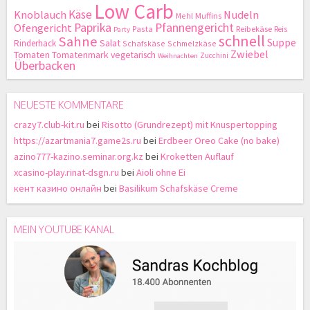
Low Carb
Käse
Knoblauch
Nudeln
Mehl
Muffins
Paprika
Pfannengericht
Ofengericht
Pasta
Reibekäse
Reis
Party
schnell
Sahne
Suppe
Salat
Rinderhack
Schafskäse
Schmelzkäse
Zwiebel
Tomaten
Tomatenmark
vegetarisch
Zucchini
Weihnachten
Überbacken
NEUESTE KOMMENTARE
crazy7.club-kit.ru
bei
Risotto (Grundrezept) mit Knuspertopping
https://azartmania7.game2s.ru
bei
Erdbeer Oreo Cake (no bake)
azino777-kazino.seminar.org.kz
bei
Kroketten Auflauf
xcasino-play.rinat-dsgn.ru
bei
Aioli ohne Ei
кент казино онлайн
bei
Basilikum Schafskäse Creme
MEIN YOUTUBE KANAL