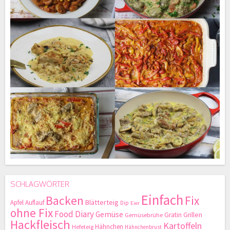
SCHLAGWÖRTER
Einfach
Backen
Fix
Blätterteig
Apfel
Auflauf
Dip
Eier
ohne Fix
Food Diary
Gemüse
Gratin
Grillen
Gemüsebrühe
Hackfleisch
Kartoffeln
Hähnchen
Hefeteig
Hähnchenbrust