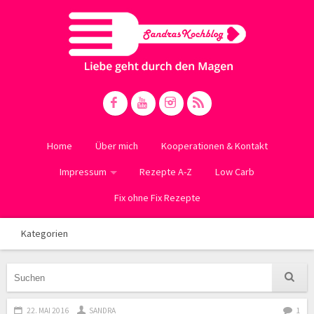
Home
Über mich
Kooperationen & Kontakt
Impressum
Rezepte A-Z
Low Carb
Fix ohne Fix Rezepte
Kategorien
22. MAI 2016
SANDRA
1