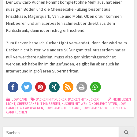
Der Low Carb Kuchen kommt komplett ohne Mehl aus, hat einen
nussigen Boden und die Cheesecake Füllung besteht aus
Frischkäse, Magerquark, Vanille und Mohn. Oben drauf kommen
Himbeeren und am allerbesten schmeckt er direkt aus dem
Kühlschrank, dann ist er richtig erfrischend.
Zum Backen habe ich Xucker Light verwendet, denn der wird beim
Backen nicht bitter, wie andere Süßungsmittel. Ausserdem hat er
null verwertbare Kalorien, muss also gar nicht mitgerechnet
werden. Ich habe ihn im dm gefunden, es gibt ihn aber auch im
Internet und in größeren Supermärkten.
LOW CARB
BACKEN MIT XUCKER
,
BACKEN MIT XUCKER
MEHR LESEN
LIGHT
,
CHEESECAKE MIT HIMBEEREN
,
KUCHEN MIT WENIG KOHLEHYDRATEN
,
LOW
CARB
,
LOW CARB BACKEN
,
LOW CARB CHEESECAKE
,
LOW CARB KÄSEKUCHEN
,
LOW
CARB KUCHEN