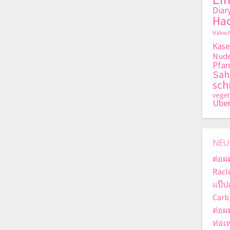
Diar
Hac
Hähnch
Käse
Nude
Pfan
Sa
sch
veget
Übe
NEU
ต่อผ
Racle
แป๊ป
Carb
ต่อผ
ท่อเ