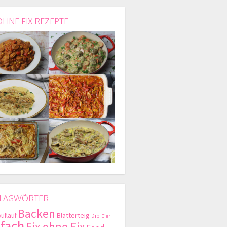
OHNE FIX REZEPTE
LAGWÖRTER
Backen
Blätterteig
Auflauf
Dip
Eier
nfach
Fix ohne Fix