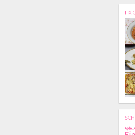
FIX 
SCH
Apfel
Ei