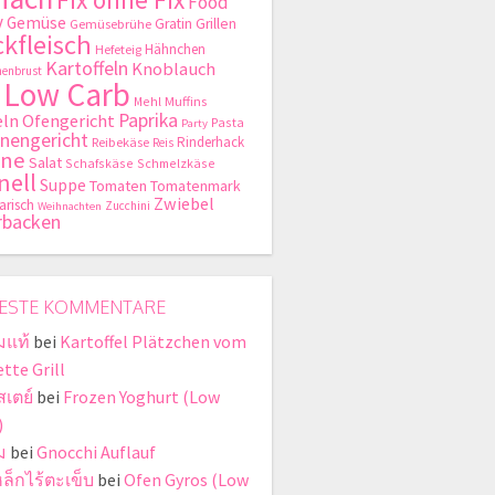
Food
y
Gemüse
Gratin
Grillen
Gemüsebrühe
kfleisch
Hähnchen
Hefeteig
Kartoffeln
Knoblauch
enbrust
Low Carb
Mehl
Muffins
Paprika
ln
Ofengericht
Pasta
Party
nengericht
Rinderhack
Reibekäse
Reis
hne
Salat
Schafskäse
Schmelzkäse
nell
Suppe
Tomaten
Tomatenmark
Zwiebel
arisch
Zucchini
Weihnachten
rbacken
ESTE KOMMENTARE
มแท้
bei
Kartoffel Plätzchen vom
tte Grill
สเตย์
bei
Frozen Yoghurt (Low
)
ม
bei
Gnocchi Auflauf
หล็กไร้ตะเข็บ
bei
Ofen Gyros (Low