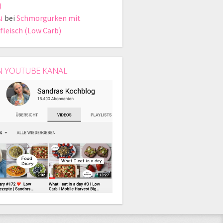
)
ม
bei
Schmorgurken mit
fleisch (Low Carb)
N YOUTUBE KANAL