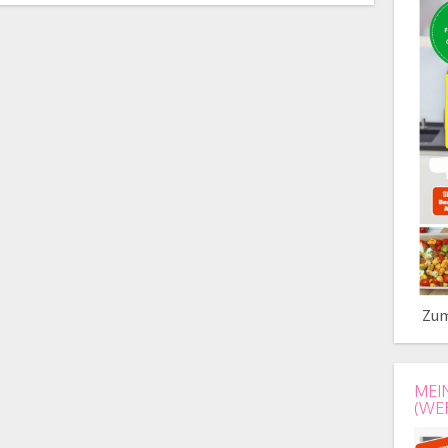
Zum
MEI
(WE