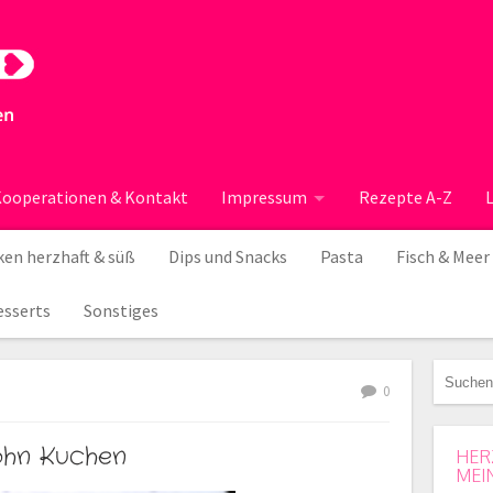
ooperationen & Kontakt
Impressum
Rezepte A-Z
en herzhaft & süß
Dips und Snacks
Pasta
Fisch & Meer
esserts
Sonstiges
0
ohn Kuchen
HER
MEI