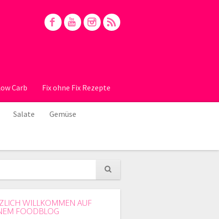
Low Carb
Fix ohne Fix Rezepte
Salate
Gemüse
ZLICH WILLKOMMEN AUF
NEM FOODBLOG