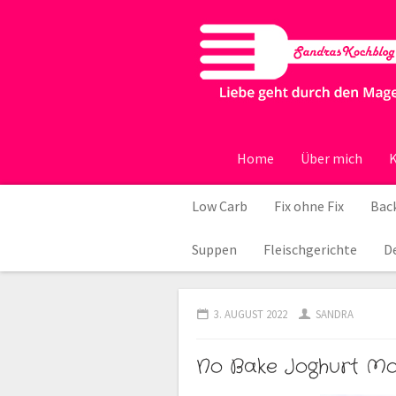
Home
Über mich
K
Low Carb
Fix ohne Fix
Back
Suppen
Fleischgerichte
D
3. AUGUST 2022
SANDRA
No Bake Joghurt M