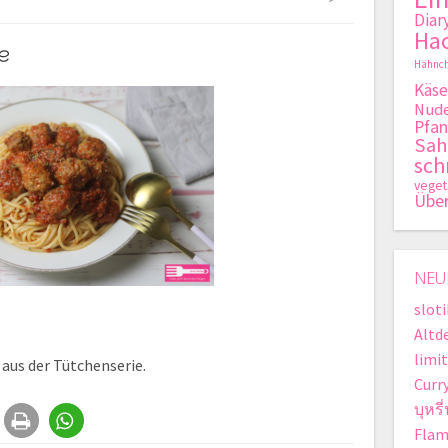
Diar
Hac
e
Hähnch
Käse
Nude
Pfan
Sa
sch
veget
Übe
NEU
slot
Altd
limit
aus der Tütchenserie.
Curr
บุหรี
Flam