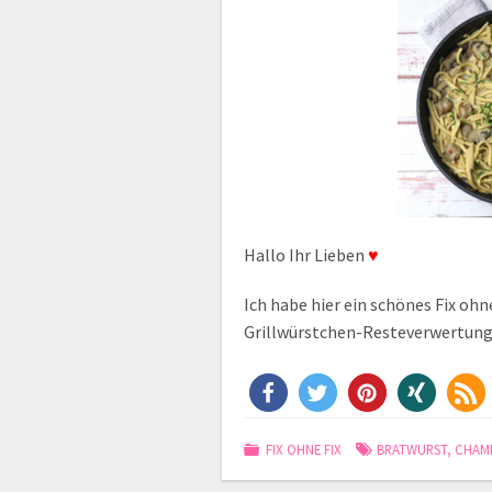
Hallo Ihr Lieben
♥
Ich habe hier ein schönes Fix ohn
Grillwürstchen-Resteverwertung
FIX OHNE FIX
BRATWURST
,
CHAM