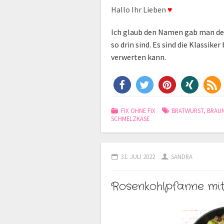
Hallo Ihr Lieben
♥
Ich glaub den Namen gab man dem
so drin sind. Es sind die Klassik
verwerten kann.
FIX OHNE FIX
BRATWURST
,
BRAU
SCHMELZKÄSE
31. JULI 2022
SANDRA
Rosenkohlpfanne mi