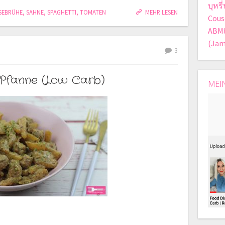
บุหร
SEBRÜHE
,
SAHNE
,
SPAGHETTI
,
TOMATEN
MEHR LESEN
Cous
ABM
(Jam
3
 Pfanne (Low Carb)
MEI