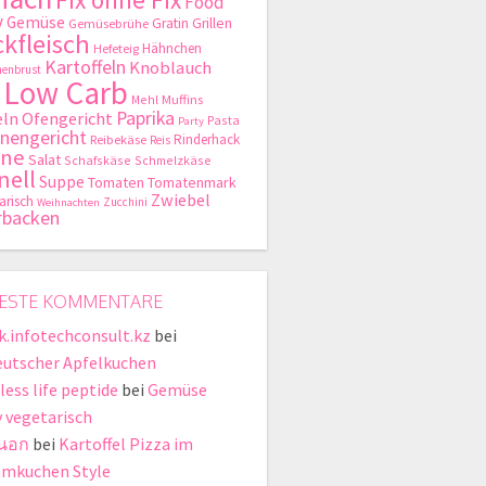
Food
y
Gemüse
Gratin
Grillen
Gemüsebrühe
kfleisch
Hähnchen
Hefeteig
Kartoffeln
Knoblauch
enbrust
Low Carb
Mehl
Muffins
Paprika
ln
Ofengericht
Pasta
Party
nengericht
Rinderhack
Reibekäse
Reis
hne
Salat
Schafskäse
Schmelzkäse
nell
Suppe
Tomaten
Tomatenmark
Zwiebel
arisch
Zucchini
Weihnachten
rbacken
ESTE KOMMENTARE
ik.infotechconsult.kz
bei
eutscher Apfelkuchen
less life peptide
bei
Gemüse
y vegetarisch
่นอก
bei
Kartoffel Pizza im
mkuchen Style