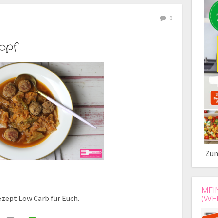
0
Topf
Zum
MEI
ezept Low Carb für Euch.
(WE