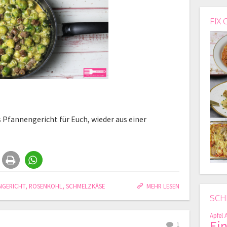
FIX 
s Pfannengericht für Euch, wieder aus einer
NGERICHT
,
ROSENKOHL
,
SCHMELZKÄSE
MEHR LESEN
SCH
Apfel
Ei
1