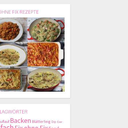
OHNE FIX REZEPTE
LAGWÖRTER
Backen
Blätterteig
Auflauf
Dip
Eier
nfach
Fix ohne Fix