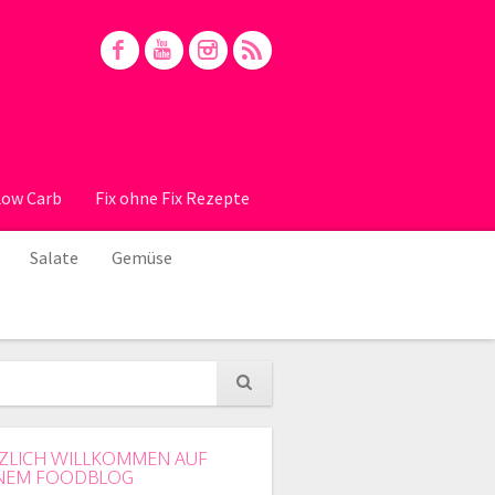
Low Carb
Fix ohne Fix Rezepte
Salate
Gemüse
ZLICH WILLKOMMEN AUF
NEM FOODBLOG