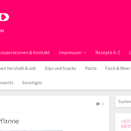
ooperationen & Kontakt
Impressum
Rezepte A-Z
en herzhaft & süß
Dips und Snacks
Pasta
Fisch & Meer
esserts
Sonstiges
0
Pfanne
HER
MEI