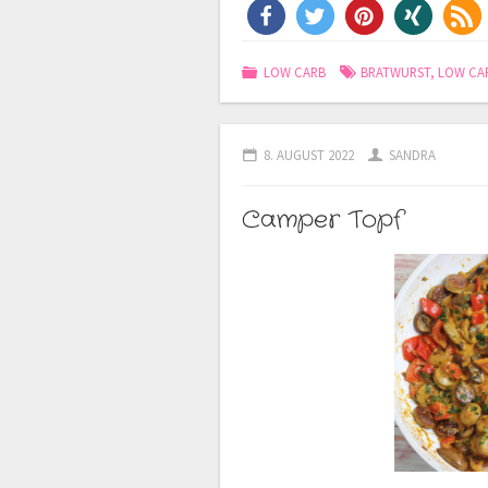
LOW CARB
BRATWURST
,
LOW CA
8. AUGUST 2022
SANDRA
Camper Topf