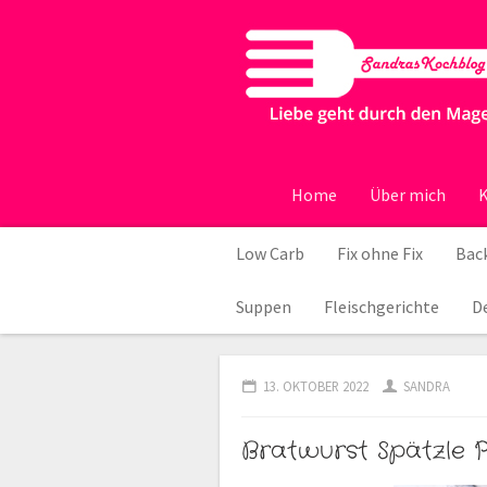
Home
Über mich
K
Low Carb
Fix ohne Fix
Back
Suppen
Fleischgerichte
D
13. OKTOBER 2022
SANDRA
Bratwurst Spätzle 