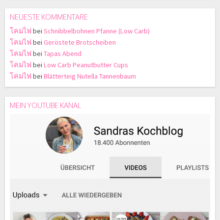
NEUESTE KOMMENTARE
โคมไฟ
bei
Schnibbelbohnen Pfanne (Low Carb)
โคมไฟ
bei
Geröstete Brotscheiben
โคมไฟ
bei
Tapas Abend
โคมไฟ
bei
Low Carb Peanutbutter Cups
โคมไฟ
bei
Blätterteig Nutella Tannenbaum
MEIN YOUTUBE KANAL