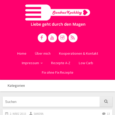
Home
Über mich
Kooperationen & Kontakt
Impressum
Rezepte A-Z
Low Carb
Fix ohne Fix Rezepte
Kategorien
2. MÄRZ 2015
SANDRA
13