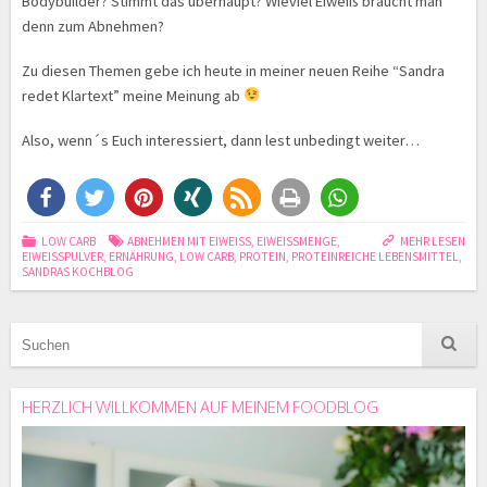
Bodybuilder? Stimmt das überhaupt? Wieviel Eiweiß braucht man
denn zum Abnehmen?
Zu diesen Themen gebe ich heute in meiner neuen Reihe “Sandra
redet Klartext” meine Meinung ab
Also, wenn´s Euch interessiert, dann lest unbedingt weiter…
LOW CARB
ABNEHMEN MIT EIWEISS
,
EIWEISSMENGE
,
MEHR LESEN
EIWEISSPULVER
,
ERNÄHRUNG
,
LOW CARB
,
PROTEIN
,
PROTEINREICHE LEBENSMITTEL
,
SANDRAS KOCHBLOG
HERZLICH WILLKOMMEN AUF MEINEM FOODBLOG