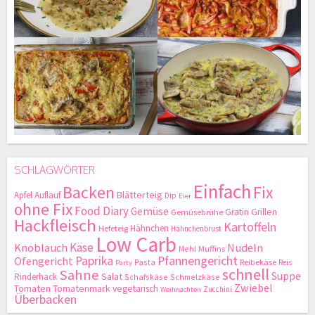
SCHLAGWÖRTER
Einfach
Backen
Fix
Blätterteig
Apfel
Auflauf
Dip
Eier
ohne Fix
Food Diary
Gemüse
Gratin
Grillen
Gemüsebrühe
Hackfleisch
Kartoffeln
Hähnchen
Hefeteig
Hähnchenbrust
Low Carb
Käse
Knoblauch
Nudeln
Mehl
Muffins
Paprika
Pfannengericht
Ofengericht
Pasta
Reibekäse
Reis
Party
schnell
Sahne
Suppe
Salat
Rinderhack
Schafskäse
Schmelzkäse
Zwiebel
Tomaten
Tomatenmark
vegetarisch
Zucchini
Weihnachten
Überbacken