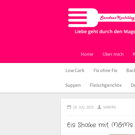
Home
Über mich
K
Low Carb
Fix ohne Fix
Back
Suppen
Fleischgerichte
D
16. JULI 2015
SANDRA
Eis Shake mit M&Ms