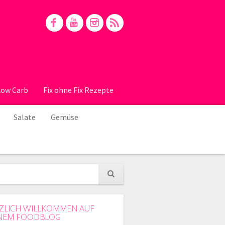
Low Carb
Fix ohne Fix Rezepte
Salate
Gemüse
ZLICH WILLKOMMEN AUF
NEM FOODBLOG