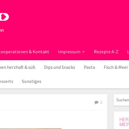
ooperationen & Kontakt
Impressum
Rezepte A-Z
en herzhaft & süß
Dips und Snacks
Pasta
Fisch & Meer
esserts
Sonstiges
2
HER
MEI