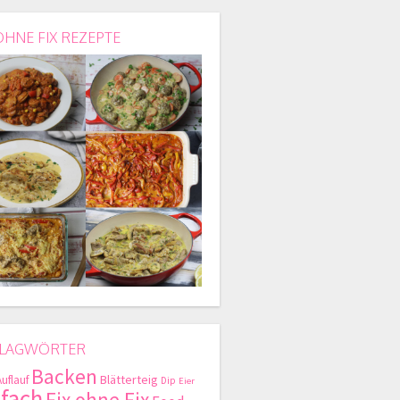
OHNE FIX REZEPTE
LAGWÖRTER
Backen
Blätterteig
Auflauf
Dip
Eier
nfach
Fix ohne Fix