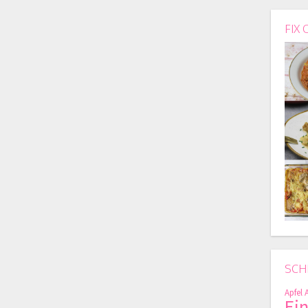
FIX 
SCH
Apfel
Ei