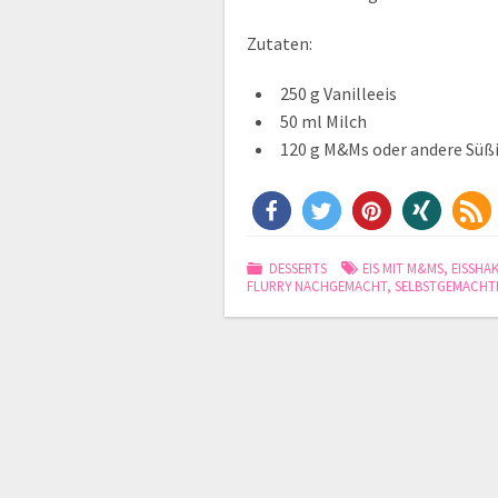
Zutaten:
250 g Vanilleeis
50 ml Milch
120 g M&Ms oder andere Süß
DESSERTS
EIS MIT M&MS
,
EISSHA
FLURRY NACHGEMACHT
,
SELBSTGEMACHTE