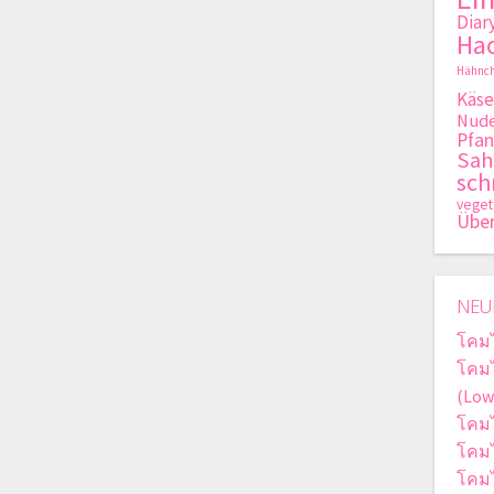
Diar
Hac
Hähnch
Käse
Nude
Pfan
Sa
sch
veget
Übe
NEU
โคม
โคม
(Low
โคม
โคม
โคม