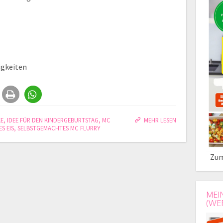
igkeiten
KE
,
IDEE FÜR DEN KINDERGEBURTSTAG
,
MC
MEHR LESEN
S EIS
,
SELBSTGEMACHTES MC FLURRY
Zum
MEI
(WE