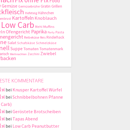
Food
y
Gemüse
Gratin
Grillen
Gemüsebrühe
kfleisch
Hähnchen
Hefeteig
Kartoffeln
Knoblauch
enbrust
Low Carb
Mehl
Muffins
Paprika
ln
Ofengericht
Pasta
Party
nengericht
Rinderhack
Reibekäse
Reis
hne
Salat
Schafskäse
Schmelzkäse
nell
Suppe
Tomaten
Tomatenmark
Zwiebel
arisch
Zucchini
Weihnachten
rbacken
ESTE KOMMENTARE
ไฟ
bei
Knusper Kartoffel Würfel
ไฟ
bei
Schnibbelbohnen Pfanne
 Carb)
ไฟ
bei
Geröstete Brotscheiben
ไฟ
bei
Tapas Abend
ไฟ
bei
Low Carb Peanutbutter