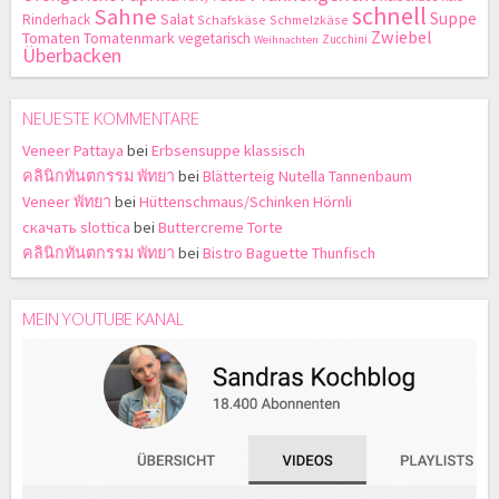
schnell
Sahne
Suppe
Salat
Rinderhack
Schafskäse
Schmelzkäse
Zwiebel
Tomaten
Tomatenmark
vegetarisch
Zucchini
Weihnachten
Überbacken
NEUESTE KOMMENTARE
Veneer Pattaya
bei
Erbsensuppe klassisch
คลินิกทันตกรรม พัทยา
bei
Blätterteig Nutella Tannenbaum
Veneer พัทยา
bei
Hüttenschmaus/Schinken Hörnli
скачать slottica
bei
Buttercreme Torte
คลินิกทันตกรรม พัทยา
bei
Bistro Baguette Thunfisch
MEIN YOUTUBE KANAL