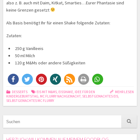
also z. B. auch mit Daim, Kitkat, Smarties…Eurer Phantasie sind
keine Grenzen gesetzt
Als Basis benötigt Ihr für einen Shake folgende Zutaten:
Zutaten:
250 g Vanilleeis
50 ml Milch
120 g M&Ms oder andere Süßigkeiten
DESSERTS
EIS MIT M&MS
,
EISSHAKE
,
IDEE FÜR DEN
MEHR LESEN
KINDERGEBURTSTAG
,
MC FLURRY NACHGEMACHT
,
SELBSTGEMACHTES EIS
,
SELBSTGEMACHTES MC FLURRY
HERZLICH WILLKOMMEN AUF MEINEM FOODBLOG