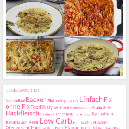
SCHLAGWÖRTER
Einfach
Backen
Fix
Blätterteig
Apfel
Auflauf
Dip
Eier
ohne Fix
Food Diary
Gemüse
Gratin
Grillen
Gemüsebrühe
Hackfleisch
Kartoffeln
Hähnchen
Hefeteig
Hähnchenbrust
Low Carb
Käse
Knoblauch
Nudeln
Mehl
Muffins
Paprika
Pfannengericht
Ofengericht
Pasta
Reibekäse
Reis
Party