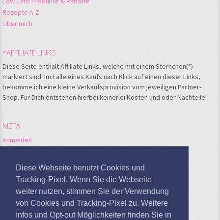
Low Carb Produkte & Rabatte
Rezepte A-Z
Über mich
*AFFILIATE LINKS
Diese Seite enthält Affiliate Links, welche mit einem Sternchen(*)
markiert sind. Im Falle eines Kaufs nach Klick auf einen dieser Links,
bekomme ich eine kleine Verkaufsprovision vom jeweiligen Partner-
Shop. Für Dich entstehen hierbei keinerlei Kosten und oder Nachteile!
META
Anmelden
Feed der Einträge
Kommentare-Feed
Diese Webseite benutzt Cookies und
WordPress.org
Tracking-Pixel. Wenn Sie die Webseite
weiter nutzen, stimmen Sie der Verwendung
Google Analytics deaktivieren
von Cookies und Tracking-Pixel zu. Weitere
Infos und Opt-out Möglichkeiten finden Sie in