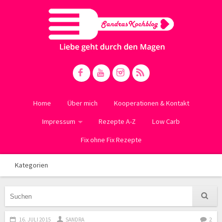
Home
Über mich
Kooperationen & Kontakt
Impressum
Rezepte A-Z
Low Carb
Fix ohne Fix Rezepte
Kategorien
16. JULI 2015
SANDRA
2