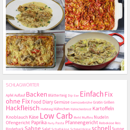
SCHLAGWÖRTER
Einfach
Backen
Fix
Blätterteig
Apfel
Auflauf
Dip
Eier
ohne Fix
Food Diary
Gemüse
Gratin
Grillen
Gemüsebrühe
Hackfleisch
Kartoffeln
Hähnchen
Hefeteig
Hähnchenbrust
Low Carb
Käse
Knoblauch
Nudeln
Mehl
Muffins
Paprika
Pfannengericht
Ofengericht
Pasta
Reibekäse
Reis
Party
schnell
Sahne
Suppe
Salat
Rinderhack
Schafskäse
Schmelzkäse