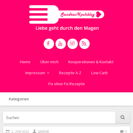
Home
Über mich
Kooperationen & Kontakt
Impressum
Rezepte A-Z
Low Carb
Fix ohne Fix Rezepte
Kategorien
1. JUNI 2022
SANDRA
0