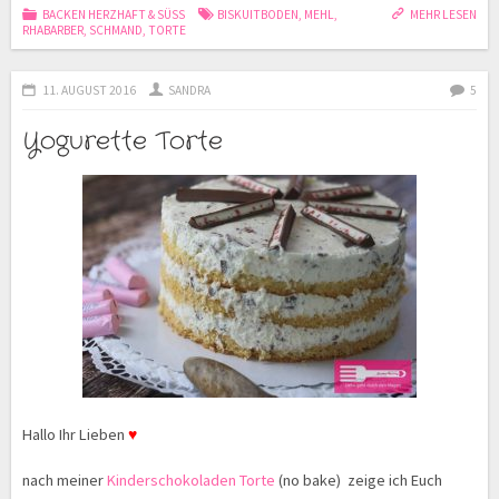
BACKEN HERZHAFT & SÜSS
BISKUITBODEN
,
MEHL
,
MEHR LESEN
RHABARBER
,
SCHMAND
,
TORTE
11. AUGUST 2016
SANDRA
5
Yogurette Torte
Hallo Ihr Lieben
♥
nach meiner
Kinderschokoladen Torte
(no bake) zeige ich Euch