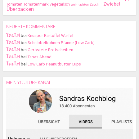
Zwiebel
Tomaten
Tomatenmark
vegetarisch
Zucchini
Weihnachten
Überbacken
NEUESTE KOMMENTARE
โคมไฟ
bei
Knusper Kartoffel Würfel
โคมไฟ
bei
Schnibbelbohnen Pfanne (Low Carb)
โคมไฟ
bei
Geröstete Brotscheiben
โคมไฟ
bei
Tapas Abend
โคมไฟ
bei
Low Carb Peanutbutter Cups
MEIN YOUTUBE KANAL