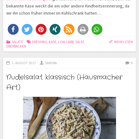
bekannte Käse weckt die ein oder andere Kindheitserinnerung, da
wir ihn schon früher immer im Kühlschrank hatten…
SALATE
DRESSING
,
KÄSE
,
LOW CARB
,
SALAT
,
MEHR LESEN
ÜBERBACKEN
5. AUGUST 2017
SANDRA
9
Nudelsalat klassisch (Hausmacher
Art)