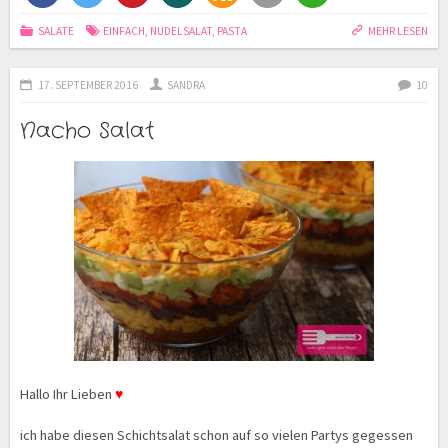
SALATE
EINFACH
,
NUDELSALAT
,
PASTA
MEHR LESEN
17. SEPTEMBER 2016
SANDRA
10
Nacho Salat
Hallo Ihr Lieben
♥
ich habe diesen Schichtsalat schon auf so vielen Partys gegessen