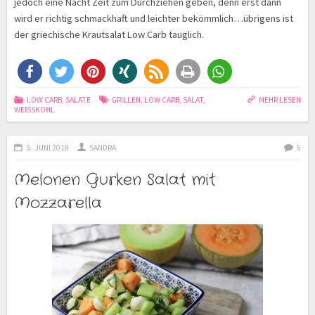
jedoch eine Nacht Zeit zum Durchziehen geben, denn erst dann
wird er richtig schmackhaft und leichter bekömmlich…übrigens ist
der griechische Krautsalat Low Carb tauglich.
LOW CARB
,
SALATE
GRILLEN
,
LOW CARB
,
SALAT
,
MEHR LESEN
WEISSKOHL
5. JUNI 2018
SANDRA
5
Melonen Gurken Salat mit
Mozzarella