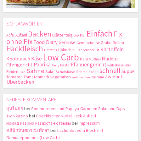
SCHLAGWÖRTER
Einfach
Backen
Fix
Blätterteig
Apfel
Auflauf
Dip
Eier
ohne Fix
Food Diary
Gemüse
Gratin
Grillen
Gemüsebrühe
Hackfleisch
Kartoffeln
Hähnchen
Hefeteig
Hähnchenbrust
Low Carb
Käse
Knoblauch
Nudeln
Mehl
Muffins
Paprika
Pfannengericht
Ofengericht
Pasta
Reibekäse
Reis
Party
schnell
Sahne
Suppe
Salat
Rinderhack
Schafskäse
Schmelzkäse
Zwiebel
Tomaten
Tomatenmark
vegetarisch
Zucchini
Weihnachten
Überbacken
NEUESTE KOMMENTARE
บุหรี่นอก
bei
Sommermenü mit Papaya-Garnelen Salat und Dips
1win kazino
bei
Griechischer Nudel Hack Auflauf
номад казино казахстан отзывы
bei
Impressum
คลินิกทันตกรรม พัทยา
bei
Lachsfilet vom Blech mit
Gemüsepommes (Low Carb)