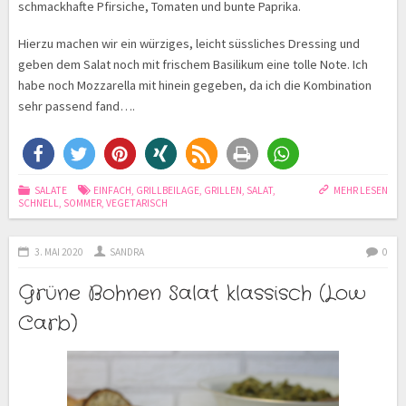
schmackhafte Pfirsiche, Tomaten und bunte Paprika.
Hierzu machen wir ein würziges, leicht süssliches Dressing und
geben dem Salat noch mit frischem Basilikum eine tolle Note. Ich
habe noch Mozzarella mit hinein gegeben, da ich die Kombination
sehr passend fand….
SALATE
EINFACH
,
GRILLBEILAGE
,
GRILLEN
,
SALAT
,
MEHR LESEN
SCHNELL
,
SOMMER
,
VEGETARISCH
3. MAI 2020
SANDRA
0
Grüne Bohnen Salat klassisch (Low
Carb)