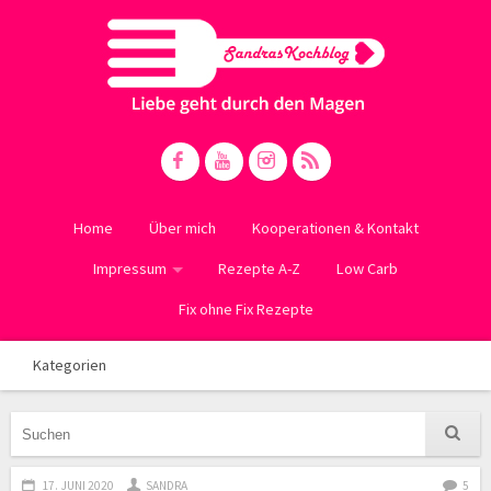
Home
Über mich
Kooperationen & Kontakt
Impressum
Rezepte A-Z
Low Carb
Fix ohne Fix Rezepte
Kategorien
17. JUNI 2020
SANDRA
5