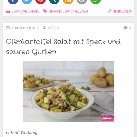
LOW CARB
,
SALATE
EINFACH
,
LOW CARB
,
SALAT
MEHR LESEN
7. DEZEMBER 2019
SANDRA
0
Ofenkartoffel Salat mit Speck und
sauren Gurken
enthält Werbung