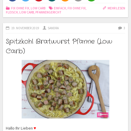
FIX OHNE FIX
,
LOW CARB
EINFACH
,
FIX OHNE FIX
,
MEHR LESEN
FLEISCH
,
LOW CARB
,
PFANNENGERICHT
19. NOVEMBER 2019
SANDRA
3
Spitzkohl Bratwurst Pfanne (Low
Carb)
Hallo Ihr Lieben
♥