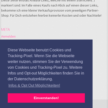
Diese Seite enthält Affiliate Links, welche mit einem Sternchen(*)
markiert sind. Im Falle eines Kaufs nach Klick auf einen dieser Links,
bekomme ich eine kleine Verkaufsprovision vom jeweiligen Partner-
Shop. Für Dich entstehen hierbei keinerlei Kosten und oder Nachteile!
META
Anmelden
Feed der Einträge
Kommentare-Feed
Diese Webseite benutzt Cookies und
WordPress.org
Tracking-Pixel. Wenn Sie die Webseite
weiter nutzen, stimmen Sie der Verwendung
Google Analytics deaktivieren
von Cookies und Tracking-Pixel zu. Weitere
Infos und Opt-out Möglichkeiten finden Sie in
der Datenschutzerklärung.
Infos & Opt Out Möglichkeiten!
Einverstanden!
Sandras Kochblog © 2026