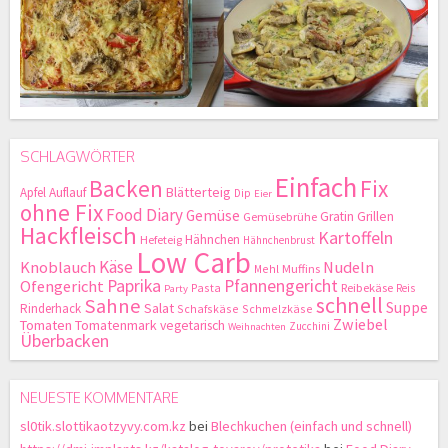
SCHLAGWÖRTER
Einfach
Backen
Fix
Blätterteig
Apfel
Auflauf
Dip
Eier
ohne Fix
Food Diary
Gemüse
Gratin
Grillen
Gemüsebrühe
Hackfleisch
Kartoffeln
Hähnchen
Hefeteig
Hähnchenbrust
Low Carb
Käse
Knoblauch
Nudeln
Mehl
Muffins
Paprika
Pfannengericht
Ofengericht
Pasta
Reibekäse
Reis
Party
schnell
Sahne
Suppe
Salat
Rinderhack
Schafskäse
Schmelzkäse
Zwiebel
Tomaten
Tomatenmark
vegetarisch
Zucchini
Weihnachten
Überbacken
NEUESTE KOMMENTARE
sl0tik.slottikaotzyvy.com.kz
bei
Blechkuchen (einfach und schnell)