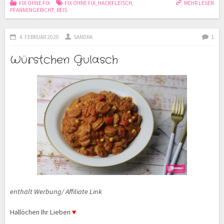
FIX OHNE FIX
FIX OHNE FIX
,
HACKFLEISCH
,
MEHR LESEN
PFANNENGERICHT
,
REIS
4. FEBRUAR 2020
SANDRA
1
Würstchen Gulasch
enthält Werbung/ Affiliate Link
Hallöchen Ihr Lieben
♥