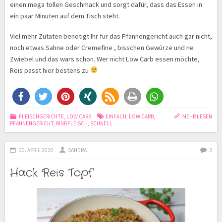
einen mega tollen Geschmack und sorgt dafür, dass das Essen in
ein paar Minuten auf dem Tisch steht.
Viel mehr Zutaten benötigt Ihr für das Pfannengericht auch gar nicht,
noch etwas Sahne oder Cremefine , bisschen Gewürze und ne
Zwiebel und das wars schon. Wer nicht Low Carb essen möchte,
Reis passt hier bestens zu
FLEISCHGERICHTE
,
LOW CARB
EINFACH
,
LOW CARB
,
MEHR LESEN
PFANNENGERICHT
,
RINDFLEISCH
,
SCHNELL
20. APRIL 2020
SANDRA
3
Hack Reis Topf