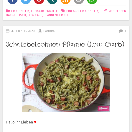
FIX OHNE FIX
,
FLEISCHGERICHTE
EINFACH
,
FIX OHNE FIX
,
MEHR LESEN
HACKFLEISCH
,
LOW CARB
,
PFANNENGERICHT
4. FEBRUAR 2020
SANDRA
1
Schnibbelbohnen Pfanne (Low Carb)
Hallo Ihr Lieben
♥