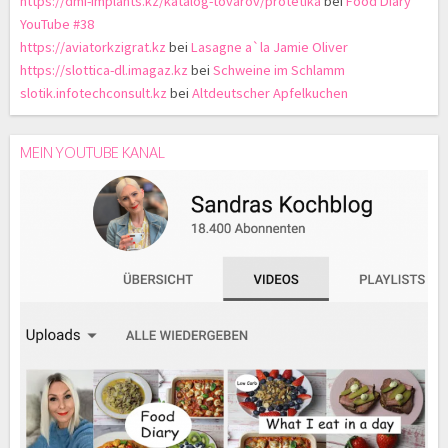
https://dmi-implants.kz/katalog-tovarov/protetika
bei
Food Diary
YouTube #38
https://aviatorkzigrat.kz
bei
Lasagne a`la Jamie Oliver
https://slottica-dl.imagaz.kz
bei
Schweine im Schlamm
slotik.infotechconsult.kz
bei
Altdeutscher Apfelkuchen
MEIN YOUTUBE KANAL