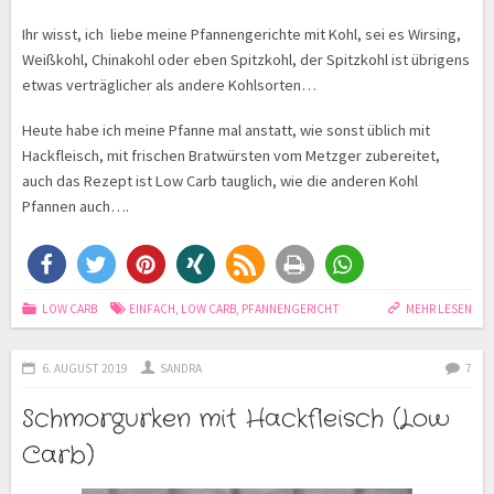
Ihr wisst, ich liebe meine Pfannengerichte mit Kohl, sei es Wirsing,
Weißkohl, Chinakohl oder eben Spitzkohl, der Spitzkohl ist übrigens
etwas verträglicher als andere Kohlsorten…
Heute habe ich meine Pfanne mal anstatt, wie sonst üblich mit
Hackfleisch, mit frischen Bratwürsten vom Metzger zubereitet,
auch das Rezept ist Low Carb tauglich, wie die anderen Kohl
Pfannen auch….
LOW CARB
EINFACH
,
LOW CARB
,
PFANNENGERICHT
MEHR LESEN
6. AUGUST 2019
SANDRA
7
Schmorgurken mit Hackfleisch (Low
Carb)