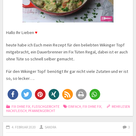
Hallo Ihr Lieben
♥
heute habe ich Euch mein Rezept für den beliebten Wikinger Topf
mitgebracht, ein Dauerbrenner im Fix Tüten Regal, dabei ist er auch
ohne Tüte so schnell selber gemacht..
Für den Wikinger Topf benötigt Ihr gar nicht viele Zutaten und er ist
so, so lecker….
FIX OHNE FIX
,
FLEISCHGERICHTE
EINFACH
,
FIX OHNE FIX
,
MEHR LESEN
HACKFLEISCH
,
PFANNENGERICHT
4. FEBRUAR 2020
SANDRA
3