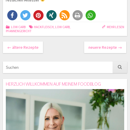
restlichen Mitesser
LOW CARB
HACKFLEISCH
,
LOW CARB
,
MEHR LESEN
PFANNENGERICHT
←
ältere Rezepte
neuere Rezepte
→
HERZLICH WILLKOMMEN AUF MEINEM FOODBLOG