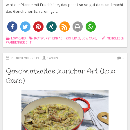
wird die Pfanne mit Frischkäse, das passt so so gut dazu und macht
das Gericht herrlich cremig….
LOW CARB
BRATWURST
,
EINFACH
,
KOHLRABI
,
LOW CARB
,
MEHR LESEN
PFANNENGERICHT
28. NOVEMBER 2019
SANDRA
5
Geschnetzeltes Züricher Art (Low
Carb)