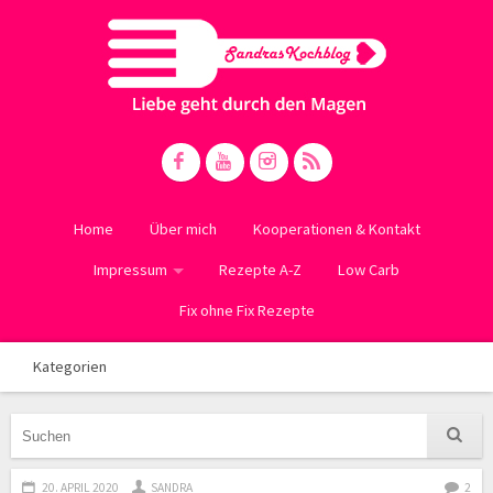
Home
Über mich
Kooperationen & Kontakt
Impressum
Rezepte A-Z
Low Carb
Fix ohne Fix Rezepte
Kategorien
20. APRIL 2020
SANDRA
2